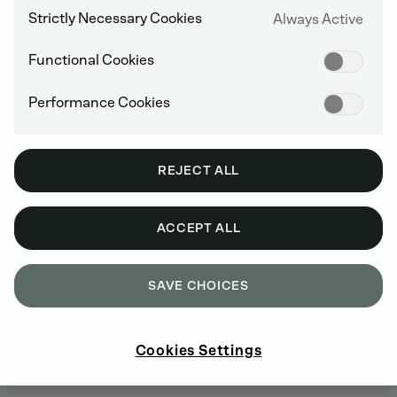
Strictly Necessary Cookies
Always Active
Functional Cookies
Życiorys: dr Dietmar Voggenreiter
Performance Cookies
REJECT ALL
ACCEPT ALL
KATJA OLLIGSCHLÄGER
SAVE CHOICES
Przedstawicielka
pracowników
Członek Rady Nadzorczej od 24 lipca 2023
r., powołana do czasu Walnego Zgromadzenia
Cookies Settings
Akcjonariuszy w 2028 r.