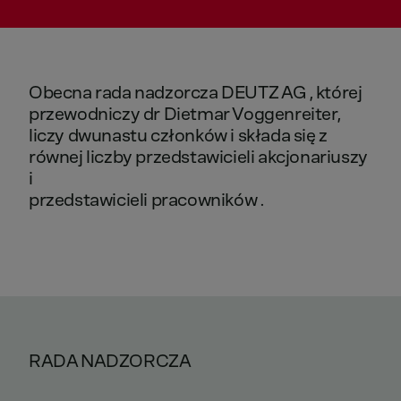
Obecna
rada
nadzorcza
DEUTZ
AG
,
której
przewodniczy
dr
Dietmar
Voggenreiter,
liczy
dwunastu
członków
i
składa
się
z
równej
liczby
przedstawicieli
akcjonariuszy
i
przedstawicieli
pracowników
.
RADA NADZORCZA