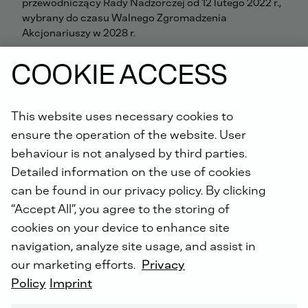
przewodniczący Rady Nadzorczej od 12 lutego 2022 r.,
wybrany do czasu Walnego Zgromadzenia
Akcjonariuszy w 2028 r.
COOKIE ACCESS
Mieszkaniec Ingolstadt, konsultant ds. zarządzania,
były członek zarządu odpowiedzialny za marketing i
sprzedaż w AUDI AG, Ingolstadt
This website uses necessary cookies to
ensure the operation of the website. User
behaviour is not analysed by third parties.
Detailed information on the use of cookies
can be found in our privacy policy. By clicking
“Accept All”, you agree to the storing of
cookies on your device to enhance site
navigation, analyze site usage, and assist in
our marketing efforts.
Privacy
Policy
Imprint