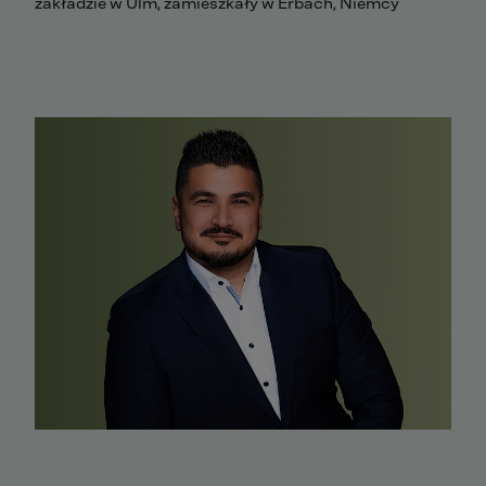
zakładzie w Ulm, zamieszkały w Erbach, Niemcy