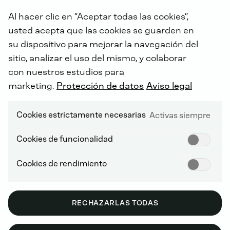
Al hacer clic en “Aceptar todas las cookies”,
usted acepta que las cookies se guarden en
su dispositivo para mejorar la navegación del
Con
más
de
160
años
de
historia,
DEUTZ
sitio, analizar el uso del mismo, y colaborar
AG
es
uno
de
los
principales
fabricantes
con nuestros estudios para
mundiales
de
sistemas
de
accionamiento
marketing.
Protección de datos
Aviso legal
innovadores
.
Desarrollamos,
producimos,
distribuimos
y
damos
servicio
a
soluciones
de
accionamiento
en
el
rango
de
potencia
Cookies estrictamente necesarias
Activas siempre
de
hasta
620
kW
para
aplicaciones
fuera
de
carretera.
Cookies de funcionalidad
Cookies de rendimiento
RECHAZARLAS TODAS