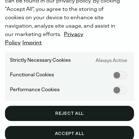
can be found in our privacy policy. By clicking
“Accept All”, you agree to the storing of
cookies on your device to enhance site
navigation, analyze site usage, and assist in
our marketing efforts.
Privacy
Policy
Imprint
Strictly Necessary Cookies
Always Active
Dzięki DEUTZ Lifecycle Solutions możesz
Functional Cookies
teraz korzystać z ekonomicznych
rozwiązań spełniających wszystkie Twoje
Performance Cookies
potrzeby serwisowe przez cały okres
eksploatacji układu napędowego. Od
elastycznych zestawów naprawczych po
REJECT ALL
kompletne silniki zamienne.
ACCEPT ALL