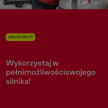
USŁUGI DEUTZ
Wykorzystaj w
pełni
możliwości
swojego
silnika!