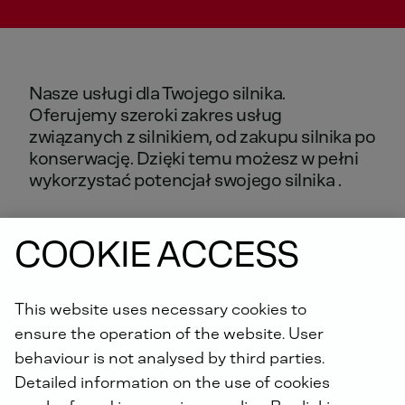
Nasze
usługi
dla
Twojego
silnika.
Oferujemy
szeroki
zakres
usług
związanych
z
silnikiem,
od
zakupu
silnika
po
konserwację.
Dzięki
temu
możesz
w
pełni
wykorzystać
potencjał
swojego
silnika
.
COOKIE ACCESS
ROZWIĄZANIA DEUTZ DOTYCZĄCE
This website uses necessary cookies to
CYKLU ŻYCIA
ensure the operation of the website. User
behaviour is not analysed by third parties.
Detailed information on the use of cookies