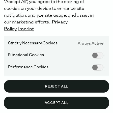
“Accept All”, you agree to the storing of
cookies on your device to enhance site
navigation, analyze site usage, and assist in
our marketing efforts.
Privacy
Od
ponad
30
lat
firma
DEUTZ
Polska
Policy
Imprint
specjalizuje
się
w
dystrybucji
silników
i
części
zamiennych,
a
także
świadczy
Strictly Necessary Cookies
Always Active
kompleksowe
usługi
serwisowe
w
zakresie
silników
DEUTZ.
Dzięki
naszej
Functional Cookies
zaawansowanej
wiedzy
inżynieryjnej
zapewniamy
precyzyjny
dobór
jednostek
Performance Cookies
napędowych
do
szerokiego
zakresu
zastosowań
przemysłowych,
zapewniając
ich
optymalną
wydajność
i
niezawodność.
REJECT ALL
ACCEPT ALL