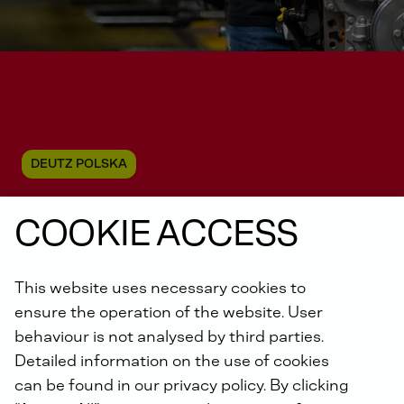
DEUTZ POLSKA
COOKIE ACCESS
Dbamy o to, aby świat nie
This website uses necessary cookies to
zatrzymał się w miejscu
ensure the operation of the website. User
behaviour is not analysed by third parties.
Detailed information on the use of cookies
can be found in our privacy policy. By clicking