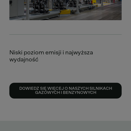
Niski poziom emisji i najwyższa
wydajność
DOWIEDZ SIĘ WIĘCEJ O NASZYCH SILNIKACH
GAZOWYCH I BENZYNOWYCH