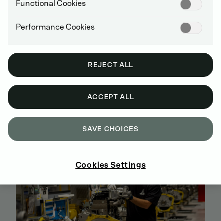
Functional Cookies
Performance Cookies
ZNAJDŹ SWÓJ SILNIK
REJECT ALL
ACCEPT ALL
SILNIKI WYSOKOPRĘŻNE DEUTZ
SAVE CHOICES
Cookies Settings