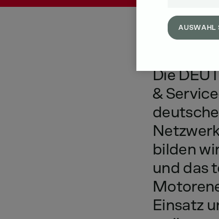
AUSWAHL 
Die
DEUT
&
Service
deutsch
Netzwer
bilden
wi
und
das
t
Motorene
Einsatz
u