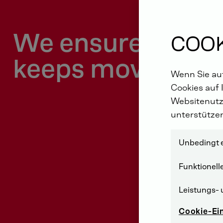
We ensure the w
COOK
keeps moving
Wenn Sie auf
Cookies auf 
Websitenutz
unterstütze
Unbedingt e
Funktionell
Leistungs- 
Cookie-Ei