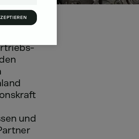
KZEPTIEREN
rtriebs-
den
n
land
onskraft
ssen
und
Partner