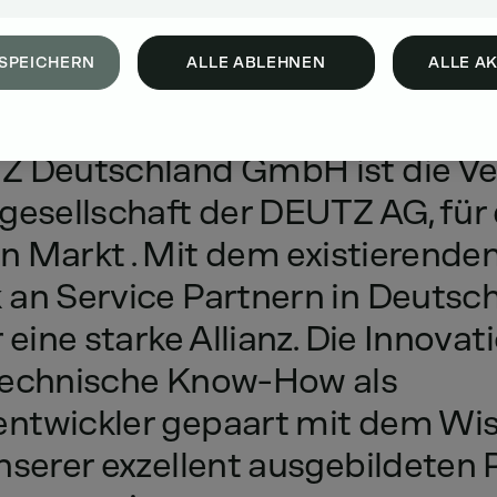
SPEICHERN
ALLE ABLEHNEN
ALLE A
Z
Deutschland
GmbH
ist
die
Ve
gesellschaft
der
DEUTZ
AG,
für
en
Markt
.
Mit
dem
existierende
k
an
Service
Partnern
in
Deutsch
r
eine
starke
Allianz.
Die
Innovati
echnische
Know-How
als
ntwickler
gepaart
mit
dem
Wi
nserer
exzellent
ausgebildeten