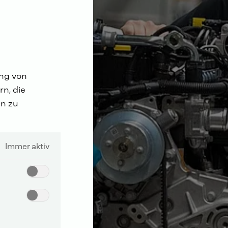
ung von
n, die
n zu
Immer aktiv