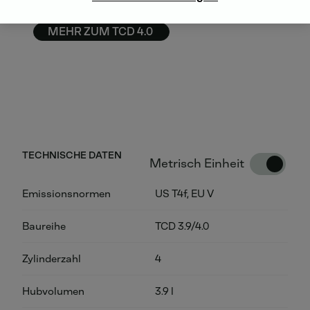
zahlreiche Optionen.
MEHR ZUM TCD 4.0
TECHNISCHE DATEN
Metrisch Einheit
Emissionsnormen
US T4f, EU V
Baureihe
TCD 3.9/4.0
Zylinderzahl
4
Hubvolumen
3.9 l