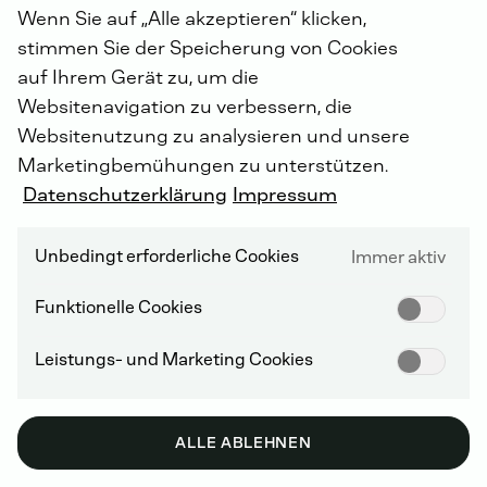
MEILENSTEINE
Wenn Sie auf „Alle akzeptieren“ klicken,
stimmen Sie der Speicherung von Cookies
auf Ihrem Gerät zu, um die
2026
Websitenavigation zu verbessern, die
Websitenutzung zu analysieren und unsere
Marketingbemühungen zu unterstützen.
NEUE ORGANISATIONSSTRUKTUR: BUSINESS
UNITS
Datenschutzerklärung
Impressum
DEUTZ hat zum 1. Januar 2026 eine neue
Unbedingt erforderliche Cookies
Immer aktiv
Organisationsstruktur mit fünf eigenständigen
Geschäftsbereichen („Business Units“) eingeführt.
Durch die Erschließung neuer Märkte – wie der
Funktionelle Cookies
Energiebereich oder das Defense-Geschäft –
unterscheiden sich die Anforderungen der einzelnen
Leistungs- und Marketing Cookies
DEUTZ-Geschäfte zunehmend. Hier setzt die neue
Struktur an, die der Vorstand in enger Abstimmung mit
Aufsichtsrat und Mitbestimmung entwickelt und
ALLE ABLEHNEN
vorbereitet hat.