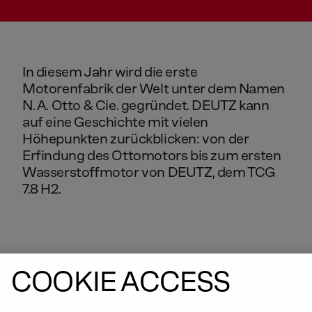
In
diesem
Jahr
wird
die
erste
Motorenfabrik
der
Welt
unter
dem
Namen
N.
A.
Otto
&
Cie.
gegründet.
DEUTZ
kann
auf
eine
Geschichte
mit
vielen
Höhepunkten
zurückblicken:
von
der
Erfindung
des
Ottomotors
bis
zum
ersten
Wasserstoffmotor
von
DEUTZ,
dem
TCG
7.8
H2.
COOKIE ACCESS