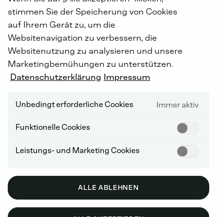
Kraftstoffverbrauchs bei.
stimmen Sie der Speicherung von Cookies
auf Ihrem Gerät zu, um die
Websitenavigation zu verbessern, die
Websitenutzung zu analysieren und unsere
MEHR ÜBER DEUTZ ÖL
Marketingbemühungen zu unterstützen.
Datenschutzerklärung
Impressum
Unbedingt erforderliche Cookies
Immer aktiv
Funktionelle Cookies
DEUTZ PREMIUM ADDITIVE
Leistungs- und Marketing Cookies
Unsere speziellen Kraftstoffadditive sind die perfekte
Ergänzung für Ihren Motor.
ALLE ABLEHNEN