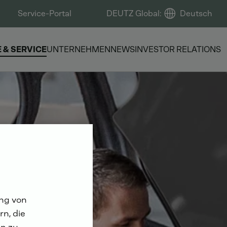
Service-Portal
DEUTZ Global
:
Deutsch
E & SERVICE
UNTERNEHMEN
NEWS
INVESTOR RELATIONS
ung von
n, die
n zu