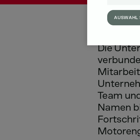
AUSWAHL 
Die
Unte
verbund
Mitarbeit
Unterneh
Team
un
Namen
b
Fortschri
Motoreng