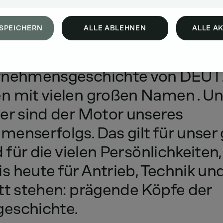
SPEICHERN
ALLE ABLEHNEN
ALLE A
rnehmensgeschichte
von
DEUT
en
mit
vielen
großen
Namen
.
Un
er
sind
der
Motor
unseres
menserfolgs.
Das
gilt
für
unser
d
für
die
vielen
Persönlichkeiten,
is
heute
für
Antrieb,
Technik
un
tt
stehen:
prägende
Köpfe
der
eschichte.