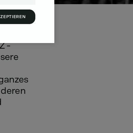
KZEPTIEREN
Z
-
sere
ganzes
deren
d