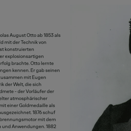
olas August Otto ab 1853 als
ld mit der Technik von
t konstruierten
er explosionsartigen
folg brachte. Otto lernte
ngen kennen. Er gab seinen
4 zusammen mit Eugen
ik der Welt, die sich
mete - der Vorläufer der
elter atmosphärischer
mit einer Goldmedaille als
 ausgezeichnet. 1876 schuf
Verbrennungsmotor mit dem
ten und Anwendungen. 1882