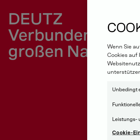
DEUTZ
COOK
Verbunden mit
großen Namen
Wenn Sie auf
Cookies auf 
Websitenutz
unterstütze
Unbedingt e
Funktionell
Leistungs- 
Cookie-Ei