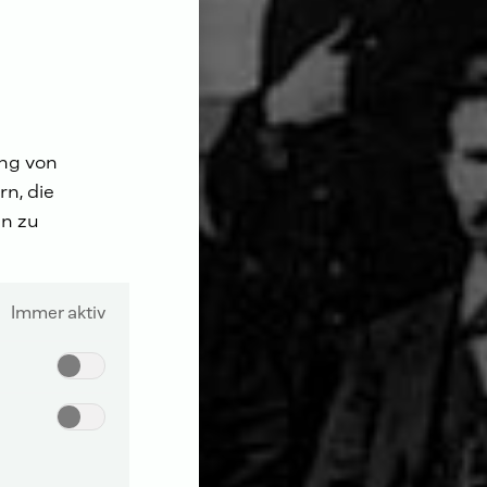
ung von
n, die
n zu
Immer aktiv