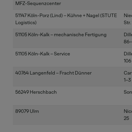
MFZ-Sequenzcenter
51147 Köln-Porz (Lind) – Kühne + Nagel (STUTE
Nie
Logistics)
Str.
51105 Köln-Kalk – mechanische Fertigung
Dil
86–
51105 Köln-Kalk – Service
Dil
106
40764 Langenfeld – Fracht Dünner
Car
1–3
56249 Herschbach
Son
89079 Ulm
Nic
25