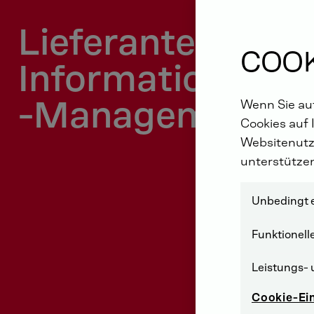
Lieferanten-
COOK
Information und
-Management
Wenn Sie auf
Cookies auf 
Websitenutz
unterstütze
Unbedingt e
Funktionell
Leistungs- 
Cookie-Ei