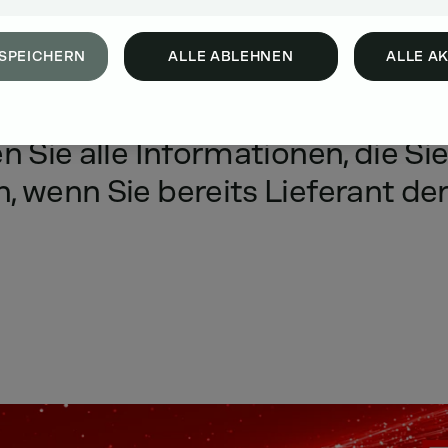
SPEICHERN
ALLE ABLEHNEN
ALLE A
en
Sie
alle
Informationen,
die
Si
n,
wenn
Sie
bereits
Lieferant
de