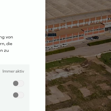
ung von
n, die
n zu
Immer aktiv