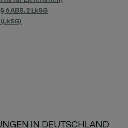
§ 6 ABS. 2 LkSG
 (LkSG)
NGEN IN DEUTSCHLAND