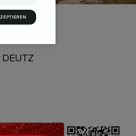
KZEPTIEREN
e
r
DEUTZ