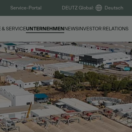
Service-Portal
DEUTZ Global
:
Deutsch
E & SERVICE
UNTERNEHMEN
NEWS
INVESTOR RELATIONS