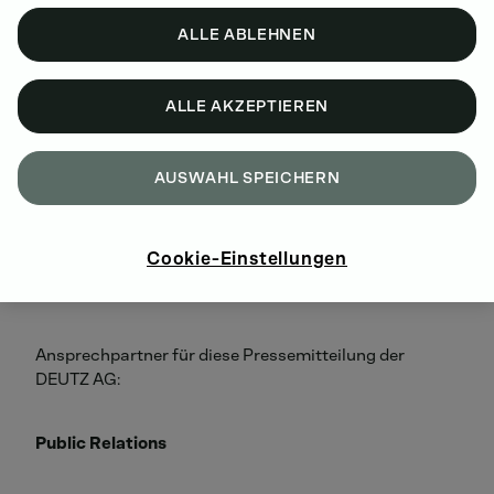
Frau Iltgen abgegeben.
ALLE ABLEHNEN
Dr. Frank Hiller, Vorstandsvorsitzender der DEUTZ AG,
sagte: „Wir freuen uns, dass mit Frau Iltgen eine
ALLE AKZEPTIEREN
erfahrene und mit den Anforderungen des
Kapitalmarkts bestens vertraute Investor-Relations-
AUSWAHL SPEICHERN
Managerin diese wichtige Funktion übernimmt. Wir
wünschen ihr einen guten Einstieg bei uns und viel
Erfolg in ihrer neuen Aufgabe."
Cookie-Einstellungen
Ansprechpartner für diese Pressemitteilung der
DEUTZ AG:
Public Relations