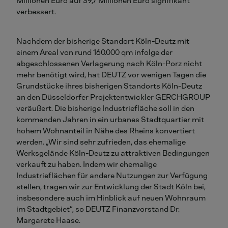
Millionen Euro auf 39,7 Millionen Euro signifikant
verbessert.
Nachdem der bisherige Standort Köln-Deutz mit
einem Areal von rund 160.000 qm infolge der
abgeschlossenen Verlagerung nach Köln-Porz nicht
mehr benötigt wird, hat DEUTZ vor wenigen Tagen die
Grundstücke ihres bisherigen Standorts Köln-Deutz
an den Düsseldorfer Projektentwickler GERCHGROUP
veräußert. Die bisherige Industriefläche soll in den
kommenden Jahren in ein urbanes Stadtquartier mit
hohem Wohnanteil in Nähe des Rheins konvertiert
werden. „Wir sind sehr zufrieden, das ehemalige
Werksgelände Köln-Deutz zu attraktiven Bedingungen
verkauft zu haben. Indem wir ehemalige
Industrieflächen für andere Nutzungen zur Verfügung
stellen, tragen wir zur Entwicklung der Stadt Köln bei,
insbesondere auch im Hinblick auf neuen Wohnraum
im Stadtgebiet“, so DEUTZ Finanzvorstand Dr.
Margarete Haase.