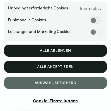
Unbedingt erforderliche Cookies
Immer aktiv
AUFTRAGSEINGANG DURCH
VERLANGSAMUNG DES
Funktionelle Cookies
MARKTWACHSTUMS GEKENNZEICHNET
Leistungs- und Marketing Cookies
DEUTZ verbuchte im Berichtszeitraum Aufträge in
Höhe von 1.315,2 Millionen Euro. Damit lag der
Auftragseingang 15,1 Prozent unter der starken
ALLE ABLEHNEN
Vorjahresbasis, die durch ein verändertes
Bestellverhalten von Kunden positiv beeinflusst war.
Neben diesem Basiseffekt wirkte sich zudem eine
ALLE AKZEPTIEREN
konjunkturell bedingte Abschwächung der Nachfrage
seit Ende des ersten Halbjahrs dämpfend aus. Mit
Blick auf das dritte Quartal reduzierte sich der
AUSWAHL SPEICHERN
Auftragseingang im Vorjahresvergleich um 20,0
Prozent auf 361,9 Millionen Euro.
Cookie-Einstellungen
ABSATZ IN ETWA AUF
VORJAHRESNIVEAU