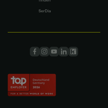
finden
SerDia