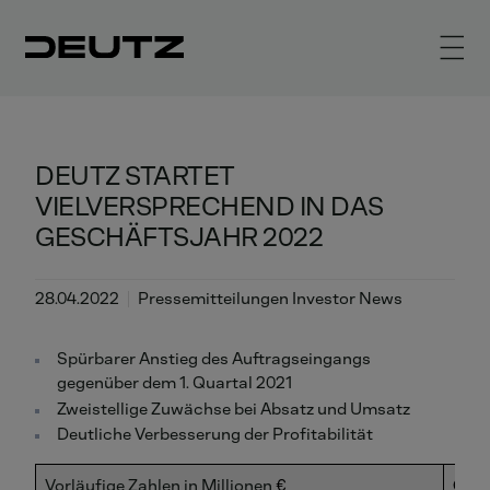
DEUTZ STARTET
VIELVERSPRECHEND IN DAS
GESCHÄFTSJAHR 2022
28.04.2022
Pressemitteilungen Investor News
Spürbarer Anstieg des Auftragseingangs
gegenüber dem 1. Quartal 2021
Zweistellige Zuwächse bei Absatz und Umsatz
Deutliche Verbesserung der Profitabilität
Vorläufige Zahlen in Millionen
€
Q1/