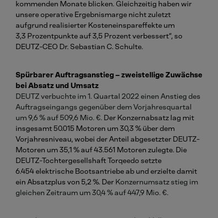
kommenden Monate blicken. Gleichzeitig haben wir
unsere operative Ergebnismarge nicht zuletzt
aufgrund realisierter Kosteneinspareffekte um
3,3 Prozentpunkte auf 3,5 Prozent verbessert“, so
DEUTZ-CEO Dr. Sebastian C. Schulte.
Spürbarer Auftragsanstieg – zweistellige Zuwächse
bei Absatz und Umsatz
DEUTZ verbuchte im 1. Quartal 2022 einen Anstieg des
Auftragseingangs gegenüber dem Vorjahresquartal
um 9,6 % auf 509,6 Mio. €.
Der Konzernabsatz lag mit
insgesamt 50.015 Motoren um 30,3 % über dem
Vorjahresniveau, wobei der Anteil abgesetzter DEUTZ-
Motoren um 35,1 % auf 43.561 Motoren zulegte. Die
DEUTZ-Tochtergesellshaft Torqeedo setzte
6.454 elektrische Bootsantriebe ab und erzielte damit
ein Absatzplus von 5,2 %. Der
Konzernumsatz stieg im
gleichen Zeitraum um 30,4 % auf 447,9 Mio. €.