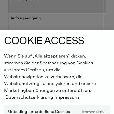
Auftragseingang
509,
COOKIE ACCESS
Absatz (in Stück)
50.0
Wenn Sie auf „Alle akzeptieren“ klicken,
davon DEUTZ-Motoren (in Stück)
43.5
stimmen Sie der Speicherung von Cookies
auf Ihrem Gerät zu, um die
davon Torqeedo-Motoren (in Stück)
6.45
Websitenavigation zu verbessern, die
Websitenutzung zu analysieren und unsere
Marketingbemühungen zu unterstützen.
Umsatz
447,
Datenschutzerklärung
Impressum
Unbedingt erforderliche Cookies
Immer aktiv
Bereinigtes Ergebnis (EBIT vor Sondereffekten)
15,8