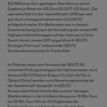
18,2 Millionen Euro gestiegen. Dies führt zu einem
Ergebnis je Aktie von 0,15 Euro (Q1 2017: 0,13 Euro). „Der
operative Start in das Geschäftsjahr 2018 war sehr
gut. Auch strategisch entwickelt sich DEUTZ
erfolgreich weiter. Ein Meilenstein war in diesem
Zusammenhang jüngst die Vorstellung des ersten Off-
Highway Hybrid-Konzepts auf der Intermat in Paris.
Damit nimmt unsere 2017 eingeführte E-DEUTZ-
Strategie Fahrt auf“, erläutert der DEUTZ
Vorstandsvorsitzende Dr. Frank Hiller.
Im Rahmen einer vom Vorstand der DEUTZ AG
initiierten Prüfung strategischer Optionen beim Joint
Venture DEUTZ (Dalian) Engine Co., Ltd. mit Sitz in
Dalian (China) werden auch Bewertungsansätze bei
der Gesellschaft überprüft. Im DEUTZ-
Konzernabschluss könnte dies zu einer etwaigen
Wertkorrektur in der Größenordnung von 16 Mio. Euro
bis 32 Mio. Euro führen. Die Ergebnisse der
Sonderprüfung werden in Absprache mit dem