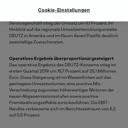
trugen zu diesem Wachstum bei. Die Landtechnik
Cookie-Einstellungen
entwickelte sich dabei mit einem Umsatzplus von 16,0
Prozent besonders dynamisch. Im margenstarken
Servicegeschäft stieg der Umsatz um 9,1 Prozent. Im
Hinblick auf die regionale Umsatzentwicklung erzielte
DEUTZ in Amerika und im Raum Asien/Pazifik deutlich
zweistellige Zuwachsraten.
Operatives Ergebnis überproportional gesteigert
Das operative Ergebnis des DEUTZ-Konzerns stieg im
ersten Quartal 2019 um 15,7 Prozent auf 25,1 Millionen
Euro. Diese Steigerung ist im Wesentlichen auf das
gestiegene Umsatzvolumen, eine positive Mix-
Verschiebung zugunsten höherwertiger Motoren der
neuen Abgasemissionsstufen sowie positive
Fremdwährungseffekte zurückzuführen. Die EBIT-
Rendite verbesserte sich im Berichtszeitraum von 5,2
auf 5,5 Prozent.