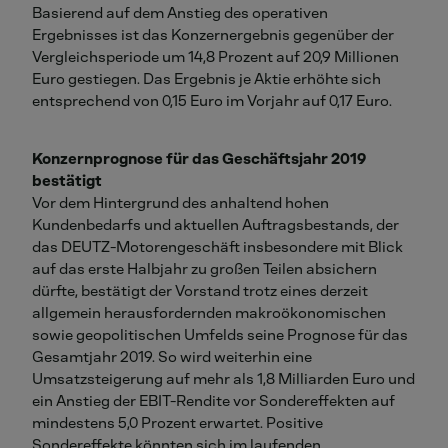
Basierend auf dem Anstieg des operativen
Ergebnisses ist das Konzernergebnis gegenüber der
Vergleichsperiode um 14,8 Prozent auf 20,9 Millionen
Euro gestiegen. Das Ergebnis je Aktie erhöhte sich
entsprechend von 0,15 Euro im Vorjahr auf 0,17 Euro.
Konzernprognose für das Geschäftsjahr 2019
bestätigt
Vor dem Hintergrund des anhaltend hohen
Kundenbedarfs und aktuellen Auftragsbestands, der
das DEUTZ-Motorengeschäft insbesondere mit Blick
auf das erste Halbjahr zu großen Teilen absichern
dürfte, bestätigt der Vorstand trotz eines derzeit
allgemein herausfordernden makroökonomischen
sowie geopolitischen Umfelds seine Prognose für das
Gesamtjahr 2019. So wird weiterhin eine
Umsatzsteigerung auf mehr als 1,8 Milliarden Euro und
ein Anstieg der EBIT-Rendite vor Sondereffekten auf
mindestens 5,0 Prozent erwartet. Positive
Sondereffekte könnten sich im laufenden