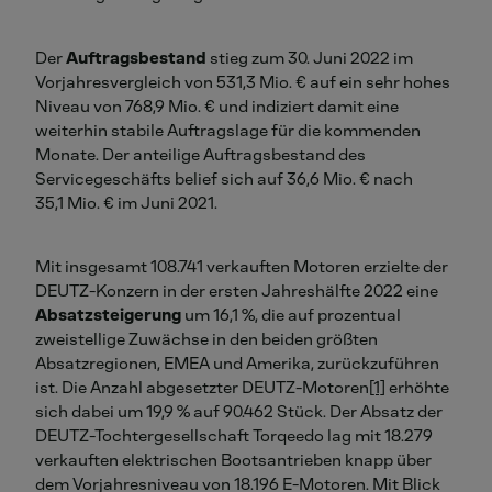
Der
Auftragsbestand
stieg zum 30. Juni 2022 im
Vorjahresvergleich von 531,3 Mio. € auf ein sehr hohes
Niveau von 768,9 Mio. € und indiziert damit eine
weiterhin stabile Auftragslage für die kommenden
Monate. Der anteilige Auftragsbestand des
Servicegeschäfts belief sich auf 36,6 Mio. € nach
35,1 Mio. € im Juni 2021.
Mit insgesamt 108.741 verkauften Motoren erzielte der
DEUTZ-Konzern in der ersten Jahreshälfte 2022 eine
Absatzsteigerung
um 16,1 %, die auf prozentual
zweistellige Zuwächse in den beiden größten
Absatzregionen, EMEA und Amerika, zurückzuführen
ist. Die Anzahl abgesetzter DEUTZ-Motoren
[1]
erhöhte
sich dabei um 19,9 % auf 90.462 Stück. Der Absatz der
DEUTZ-Tochtergesellschaft Torqeedo lag mit 18.279
verkauften elektrischen Bootsantrieben knapp über
dem Vorjahresniveau von 18.196 E-Motoren. Mit Blick