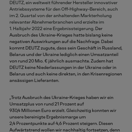
DEUTZ, ein weltweit führender Hersteller innovativer
Antriebssysteme für den Off-Highway-Bereich, auch
im 2. Quartal von der anhaltenden Markterholung
relevanter Abnehmerbranchen und erzielte im
1. Halbjahr 2022 eine Ergebnissteigerung.
Der
Ausbruch des Ukraine-Krieges hatte bislang keine
negativen Auswirkungen auf die Nachfrage. Dabei
kommt DEUTZ zugute, dass sein Geschäft in Russland,
Belarus und der Ukraine lediglich einen Umsatzanteil
von rund 20 Mio. € jährlich ausmachte. Zudem hat
DEUTZ keine Niederlassungen in der Ukraine oder in
Belarus und auch keine direkten, in den Krisenregionen
ansässigen Lieferanten.
„Trotz Ausbruch des Ukraine-Krieges haben wir ein
Umsatzplus von rund 21
Prozent auf
930,4
Millionen
Euro erzielt. Gleichzeitig konnten wir
unsere bereinigte Ergebnismarge um
2,4
Prozentpunkte auf 4,6
Prozent steigern. Diesen
Aufwärtstrend wollen wir nachhaltig fortsetzen, denn