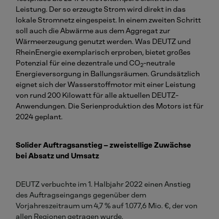
Leistung. Der so erzeugte Strom wird direkt in das
lokale Stromnetz eingespeist. In einem zweiten Schritt
soll auch die Abwärme aus dem Aggregat zur
Wärmeerzeugung genutzt werden. Was DEUTZ und
RheinEnergie exemplarisch erproben, bietet großes
Potenzial für eine dezentrale und CO
-neutrale
2
Energieversorgung in Ballungsräumen. Grundsätzlich
eignet sich der Wasserstoffmotor mit einer Leistung
von rund 200 Kilowatt für alle aktuellen DEUTZ-
Anwendungen. Die Serienproduktion des Motors ist für
2024 geplant.
Solider Auftragsanstieg – zweistellige Zuwächse
bei Absatz und Umsatz
DEUTZ verbuchte im 1. Halbjahr 2022 einen Anstieg
des Auftragseingangs gegenüber dem
Vorjahreszeitraum um 4,7 % auf 1.077,6 Mio. €, der von
allen Regionen getragen wurde.