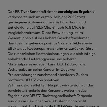
Das EBIT vor Sondereffekten (
bereinigtes Ergebnis
)
verbesserte sich im ersten Halbjahr 2022 trotz
gestiegener Aufwendungen für Forschung und
Entwicklung auf 42,6 Mio. € nach 16,8 Mio.€ im
Vergleichszeitraum. Diese Entwicklung ist im
Wesentlichen auf das höhere Geschäftsvolumen,
damit einhergehende positive Skaleneffekte sowie
Effekte aus Kostensparmaßnahmen zurückzuführen.
Die zusätzlichen Kostenbelastungen, die sich infolge
anhaltender Lieferengpässe und höherer
Materialpreise ergeben, kann DEUTZ durch die
Weitergabe an seine Kunden im Zuge von
Preiserhöhungen zunehmend abmildern. Zudem
proftierte DEUTZ von positiven
Währungskurseffekten. Negativ wirkte sich auf das
bereinigte Ergebnis des Konzerns weiterhin das
Ergebnis der DEUTZ-Tochtergesellschaft Torqeedo
aus, die die Gewinnschwelle bislang noch nicht
erreicht hat. Die
bereinigte EBIT-Rendite
verbesserte