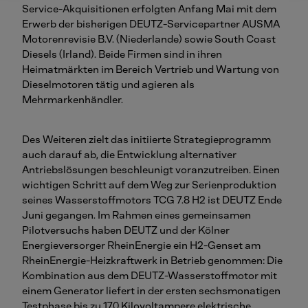
Service-Akquisitionen erfolgten Anfang Mai mit dem
Erwerb der bisherigen DEUTZ-Servicepartner AUSMA
Motorenrevisie B.V. (Niederlande) sowie South Coast
Diesels (Irland). Beide Firmen sind in ihren
Heimatmärkten im Bereich Vertrieb und Wartung von
Dieselmotoren tätig und agieren als
Mehrmarkenhändler.
Des Weiteren zielt das initiierte Strategieprogramm
auch darauf ab, die Entwicklung alternativer
Antriebslösungen beschleunigt voranzutreiben. Einen
wichtigen Schritt auf dem Weg zur Serienproduktion
seines Wasserstoffmotors TCG 7.8 H2 ist DEUTZ Ende
Juni gegangen. Im Rahmen eines gemeinsamen
Pilotversuchs haben DEUTZ und der Kölner
Energieversorger RheinEnergie ein H2-Genset am
RheinEnergie-Heizkraftwerk in Betrieb genommen: Die
Kombination aus dem DEUTZ-Wasserstoffmotor mit
einem Generator liefert in der ersten sechsmonatigen
Testphase bis zu 170 Kilovoltampere elektrische