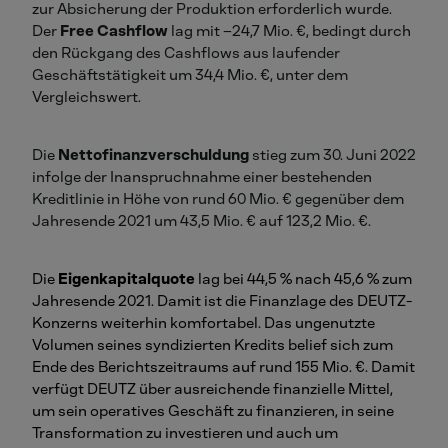
zur Absicherung der Produktion erforderlich wurde.
Der
Free Cashflow
lag mit –24,7 Mio. €, bedingt durch
den Rückgang des Cashflows aus laufender
Geschäftstätigkeit um 34,4 Mio. €, unter dem
Vergleichswert.
Die
Nettofinanzverschuldung
stieg zum 30. Juni 2022
infolge der Inanspruchnahme einer bestehenden
Kreditlinie in Höhe von rund 60 Mio. € gegenüber dem
Jahresende 2021 um 43,5 Mio. € auf 123,2 Mio. €.
Die
Eigenkapitalquote
lag bei 44,5 % nach 45,6 % zum
Jahresende 2021. Damit ist die Finanzlage des DEUTZ-
Konzerns weiterhin komfortabel. Das ungenutzte
Volumen seines syndizierten Kredits belief sich zum
Ende des Berichtszeitraums auf rund 155 Mio. €. Damit
verfügt DEUTZ über ausreichende finanzielle Mittel,
um sein operatives Geschäft zu finanzieren, in seine
Transformation zu investieren und auch um