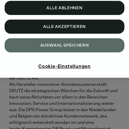
Elektrifizierung, erfordert im After Sales-Bereich einen
ALLE ABLEHNEN
engen Kontakt zu den Kunden und eine schnelle
Lösungskompetenz.
ALLE AKZEPTIEREN
„Der Erwerb von DPS Power bietet unseren
westeuropäischen Kunden noch mehr DEUTZ
AUSWAHL SPEICHERN
Kompetenz vor Ort, um eine hohe Qualität in
Applikationsengineering, Wartung und Reparatur
unserer Antriebe sicher zu stellen und die lokale
Kundenbetreuung zu intensivieren“, erklärt Michael
Cookie-Einstellungen
Wellenzohn, Vorstand Sales, After Sales & Marketing
der DEUTZ AG.
Als Hersteller innovativer Antriebssysteme stellt
DEUTZ die strategischen Weichen für die Zukunft und
baut seine Aktivitäten vor allem in den Bereichen
Innovation, Service und Internationalisierung weiter
aus. Die DPS Power Group bietet in den Niederlanden
und Belgien ein attraktives Kundennetzwerk, das
erfolgreich entwickelt worden ist und eine
breite Kompetenz im Off Road- und Marinebereich