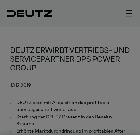
DEUTZ ERWIRBT VERTRIEBS- UND
SERVICEPARTNER DPS POWER
GROUP
10.12.2019
DEUTZ baut mit Akquisition das profitable
Servicegeschäft weiter aus
Stärkung der DEUTZ Präsenz in den Benelux-
Staaten
Erhöhte Marktdurchdringung im profitablen After
Sales-Geschäft