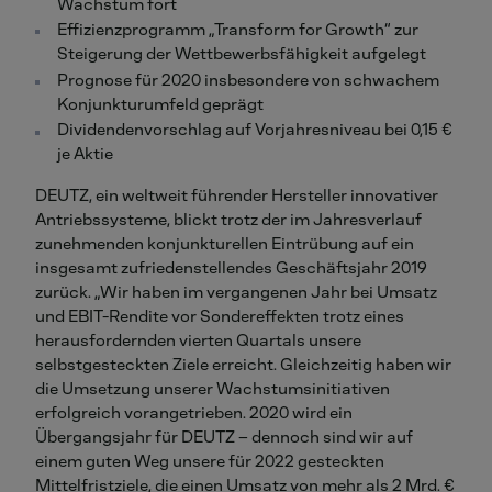
Wachstum fort
Effizienzprogramm „Transform for Growth“ zur
Steigerung der Wettbewerbsfähigkeit aufgelegt
Prognose für 2020 insbesondere von schwachem
Konjunkturumfeld geprägt
Dividendenvorschlag auf Vorjahresniveau bei 0,15 €
je Aktie
DEUTZ, ein weltweit führender Hersteller innovativer
Antriebssysteme, blickt trotz der im Jahresverlauf
zunehmenden konjunkturellen Eintrübung auf ein
insgesamt zufriedenstellendes Geschäftsjahr 2019
zurück. „Wir haben im vergangenen Jahr bei Umsatz
und EBIT-Rendite vor Sondereffekten trotz eines
herausfordernden vierten Quartals unsere
selbstgesteckten Ziele erreicht. Gleichzeitig haben wir
die Umsetzung unserer Wachstumsinitiativen
erfolgreich vorangetrieben. 2020 wird ein
Übergangsjahr für DEUTZ – dennoch sind wir auf
einem guten Weg unsere für 2022 gesteckten
Mittelfristziele, die einen Umsatz von mehr als 2 Mrd. €