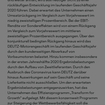
und weiter anhält, wird aus heutiger Sicht zu einer
rückläufigen Entwicklung im laufenden Geschäftsjahr
2020 führen. Dabei erwartet das Unternehmen einen
Umsatzrückgang im Vergleich zum Vorjahreswert im
niedrig zweistelligen Prozentbereich. Bei der EBIT-
Rendite vor Sondereffekten wird von einem Rückgang
im Vergleich zum Vorjahreswert im mittleren
zweistelligen Prozentbereich ausgegangen. Über den
konjunkturell bedingten Rückgang hinaus wird das
DEUTZ-Motorengeschäft im laufenden Geschäftsjahr
durch den kundenseitigen Abverkauf von
Vorbaumotoren belastet. Hinzu kommen insbesondere
in der ersten Jahreshälfte 2020 Ergebnisbelastungen
durch den Aufbau von Zweitlieferanten. Durch den
Ausbruch des Coronavirus kann DEUTZ darüber
hinaus Auswirkungen auf sein Geschäft und seine
Lieferkette nicht ausschließen. Um den erwarteten
Ergebnisbelastungen entgegenzuwirken, hat das
Unternehmen das Effizienzprogramm „Transform for
Growth“ aufgelegt. Mit diesem konzernweit Programm
zur Steigerung der Wettbewerbsfähigkeit soll die