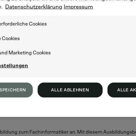
 Ulm und Herschbach
n.
Datenschutzerklärung
Impressum
TZ AG in das Berufsleben gestartet. 30 junge Frauen und M
rforderliche Cookies
e Cookies
te den Jugendlichen im Rahmen einer Einführungsveranstaltu
, denn Sie sind unsere Nachwuchskräfte von morgen“, so Dr. 
und Marketing Cookies
iegen, Ihnen die besten Voraussetzungen für eine erfolgreich
ildungsverlauf alles Gute!“
nstellungen
ahres gestalten, werden die Berufseinsteiger auf ihre Ausbil
SPEICHERN
ALLE ABLEHNEN
ALLE A
bach konnte das Unternehmen heute neue Auszubildende be
chbach erlernen zwei Jugendliche einen gewerblich-techn
bildung zum Fachinformatiker an. Mit diesem Ausbildungsber