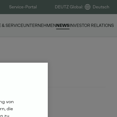
Service-Portal
DEUTZ Global
:
Deutsch
E & SERVICE
UNTERNEHMEN
NEWS
INVESTOR RELATIONS
ung von
n, die
n zu