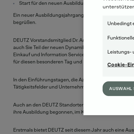
Start für den neuen Ausbildungsjahrgang auch in
unterstütze
Ein neuer Ausbildungsjahrgang ist heute bei der DEU
begrüßen.
Unbedingt e
Funktionell
DEUTZ Vorstandsmitglied Dr. Andreas Strecker wünsch
auch Sie Teil der neuen Dynamik unseres Unternehmens
Leistungs- 
Einkauf und Information Services. „Es ist uns ein Anl
für diesen besonderen Tag und Ihren zukünftigen Ausb
Cookie-Ei
In den Einführungstagen, die Azubis des zweiten Lehrj
Tätigkeitsfelder und Unternehmensbereiche kennen.
AUSWAHL 
Auch an den DEUTZ Standorten in Ulm und in Hersch
ihre Ausbildung begonnen, im Komponentenwerk Hers
Erstmals bietet DEUTZ seit diesem Jahr auch eine Aus