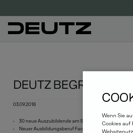
DEUTZ BEGRÜSST 40 
COOK
03.09.2018
Wenn Sie auf
30 neue Auszubildende am Standort Köln
Cookies auf 
Neuer Ausbildungsberuf Fachinformatiker gestarte
Websitenutz