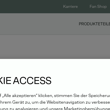
Karriere
Fan Shop
PRODUKTE
TEIL
NEUE AZUBIS
IE ACCESS
 „Alle akzeptieren“ klicken, stimmen Sie der Speicher
Ihrem Gerät zu, um die Websitenavigation zu verbesser
t
ung zu analysieren und unsere Marketingbemühunge