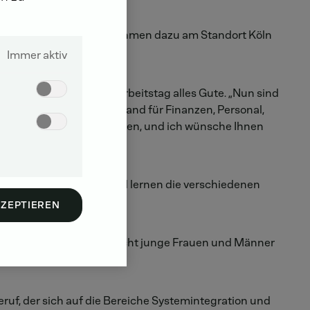
änner konnte das Unternehmen dazu am Standort Köln
Immer aktiv
ng für ihren ersten Arbeitstag alles Gute. „Nun sind
Andreas Strecker, Vorstand für Finanzen, Personal,
e Berufsausbildung zu bieten, und ich wünsche Ihnen
dungszeit vorbereitet und lernen die verschiedenen
KZEPTIEREN
grüßen. In Ulm haben acht junge Frauen und Männer
ischen Beruf.
uf, der sich auf die Bereiche Systemintegration und