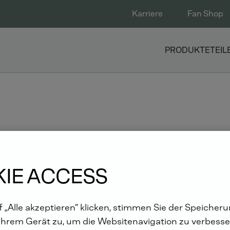
Karriere
Fan Shop
PRODUKTE
TEIL
 DEUTZ PRÄSENTIERT Ü
HINA 4 READY“ MOTORE
IE ACCESS
 „Alle akzeptieren“ klicken, stimmen Sie der Speicher
Ihrem Gerät zu, um die Websitenavigation zu verbesser