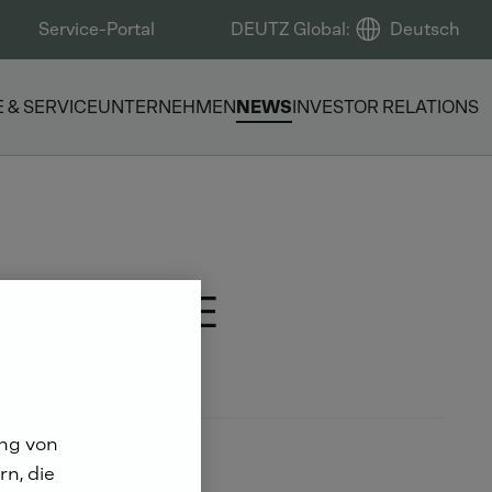
Service-Portal
DEUTZ Global
:
Deutsch
E & SERVICE
UNTERNEHMEN
NEWS
INVESTOR RELATIONS
BERLEGENE
N
ung von
n, die