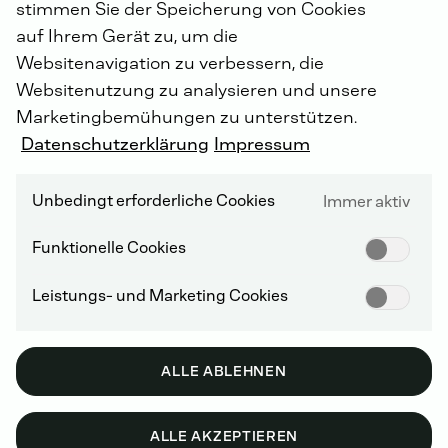
befinden sich damit nun im Streubesitz und erhöhen
stimmen Sie der Speicherung von Cookies
die Liquidität der Aktie.
auf Ihrem Gerät zu, um die
Websitenavigation zu verbessern, die
Der Verkauf der Beteiligung hat keine Auswirkungen
Websitenutzung zu analysieren und unsere
auf die langjährige enge Geschäftsbeziehung zu AB
Marketingbemühungen zu unterstützen.
Volvo. „Wir führen die intensive Zusammenarbeit mit
Datenschutzerklärung
Impressum
Volvo fort und bleiben insbesondere für den
Anwendungsbereich Baumaschinen ein wichtiger
Zulieferer. Nach dem Verkauf der Beteiligung können
Unbedingt erforderliche Cookies
Immer aktiv
wir unser Profil als unabhängiger Hersteller
innovativer Antriebssysteme weiter schärfen“, so
Funktionelle Cookies
DEUTZ Vorstandsvorsitzender Dr. Frank Hiller.
Leistungs- und Marketing Cookies
ALLE ABLEHNEN
ZURÜCK
ALLE AKZEPTIEREN