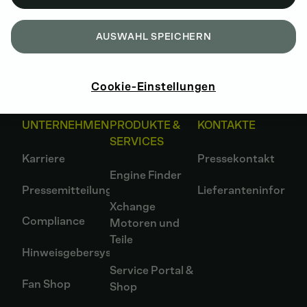
AUSWAHL SPEICHERN
Cookie-Einstellungen
UNTERNEHMEN
PRODUKTE &
KONTAKTE
SERVICES
Karriere
Pressekontakt
Engine Finder
Pressemitteilungen
Lieferanteninformat
Xchange
Compliance
Motoren und
Teile
Hinweisgebersystem
Service Portal &
Fan Shop
Shop