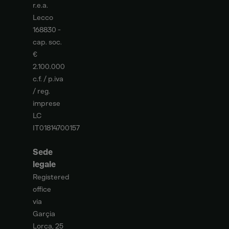
r.e.a.
Lecco
168830 -
cap. soc.
€
2.100.000
c.f. / p.iva
/ reg.
imprese
LC
IT01814700157
Sede
legale
Registered
office
via
Garçia
Lorca, 25