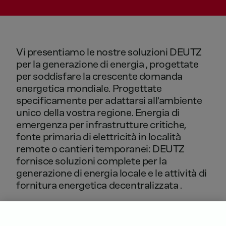
Vi
presentiamo
le
nostre
soluzioni
DEUTZ
per
la
generazione
di
energia
,
progettate
per
soddisfare
la
crescente
domanda
energetica
mondiale.
Progettate
specificamente
per
adattarsi
all'ambiente
unico
della
vostra
regione.
Energia
di
emergenza
per
infrastrutture
critiche,
fonte
primaria
di
elettricità
in
località
remote
o
cantieri
temporanei:
DEUTZ
fornisce
soluzioni
complete
per
la
generazione
di
energia
locale
e
le
attività
di
fornitura
energetica
decentralizzata
.