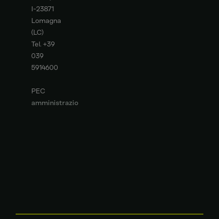
I-23871
Lomagna
(LC)
Tel. +39
039
5914600
PEC
amministrazione
deutzitaly.legalmail
it