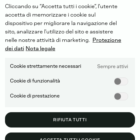
Cliccando su “Accetta tutti i cookie”, l'utente
accetta di memorizzare i cookie sul
dispositivo per migliorare la navigazione del
GENERATORI CLASSICI
sito, analizzare l'utilizzo del sito e assistere
nelle nostre attività di marketing.
Protezione
dei dati
Nota legale
Integrando tecnologia avanzata e componenti
all'avanguardia, le nostre soluzioni Deutz Power
Solutions garantiscono il funzionamento continuo del
Cookie strettamente necessari
Sempre attivi
mondo fornendo soluzioni affidabili per la generazione
e lo stoccaggio di energia per diverse applicazioni.
Cookie di funzionalità
Disponibili in due varianti: Open Frame e Sound-Proof
System.
Cookie di prestazione
Grazie all'utilizzo di motori a combustione interna ad
alta efficienza, la nostra gamma di generatori classici
RIFIUTA TUTTI
offre una tecnologia collaudata e affidabile, perfetta
per il vostro settore. Come alimentazione di riserva
durante le emergenze o come fonte primaria di energia