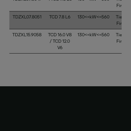
Final
TDZXL07.8051
TCD 7.8 L6
130<=kW<=560
Tier 4
Final
TDZXL15.9058
TCD 16.0 V8
130<=kW<=560
Tier 4
/ TCD 12.0
Final
V6