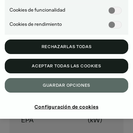
Cookies de funcionalidad
Cookies de rendimiento
IGNICIÓN POR COMPRESIÓN FUERA DE
CARRETERA (NRCI)
RECHAZARLAS TODAS
ACEPTAR TODAS LAS COOKIES
AÑO MODELO 2026
GUARDAR OPCIONES
Nombre
Modelos
Categoría
Nivel
de la
de
de
EPA
Configuración de cookies
familia
motor
potencia
EPA
(kW)