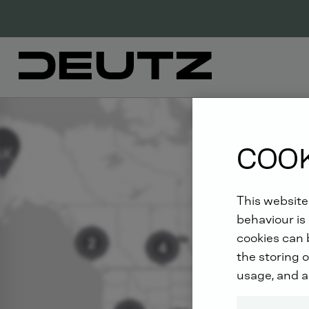
DEUTZ
DEALER
COOK
This website
behaviour is 
cookies can b
the storing o
usage, and a