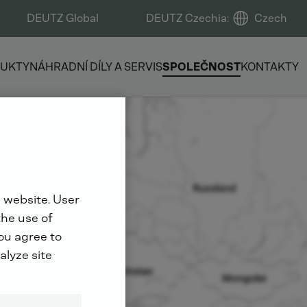
DEUTZ Global
DEUTZ Czechia
:
Czech
UKTY
NÁHRADNÍ DÍLY A SERVIS
SPOLEČNOST
KONTAKTY
 website. User
the use of
you agree to
alyze site