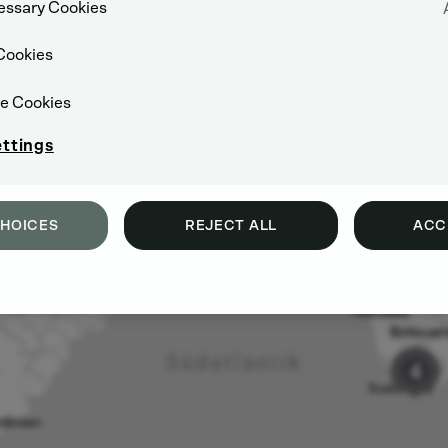
cessary Cookies
Omlouváme se, tento obsah není k dispozici.
Cookies
Chcete-li zobrazit tento obsah, přijměte prosím cookies.
e Cookies
ettings
ZMĚNIT NASTAVENÍ COOKIES
CHOICES
REJECT ALL
ACC