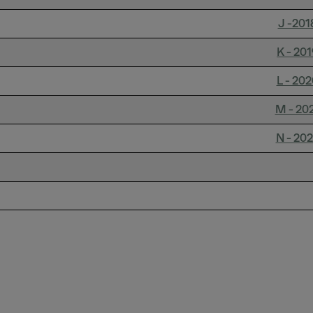
J -201
K - 201
L - 202
M - 20
N - 20