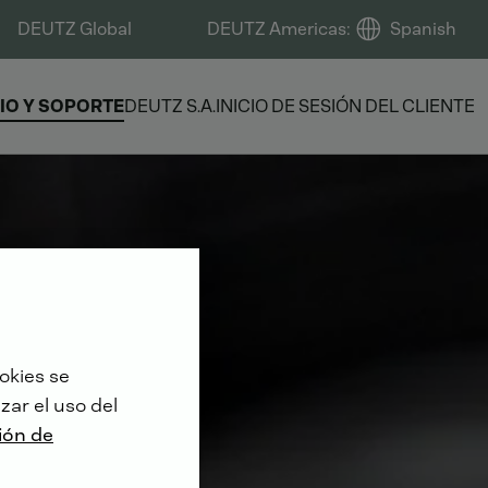
DEUTZ Global
DEUTZ Americas
:
Spanish
IO Y SOPORTE
DEUTZ S.A.
INICIO DE SESIÓN DEL CLIENTE
okies se
zar el uso del
ión de