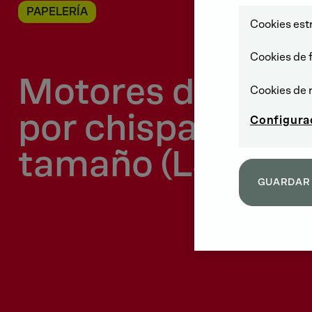
PAPELERÍA
Cookies est
Cookies de 
Motores de ence
Cookies de 
por chispa de gr
Configura
tamaño (LSIE)
GUARDAR