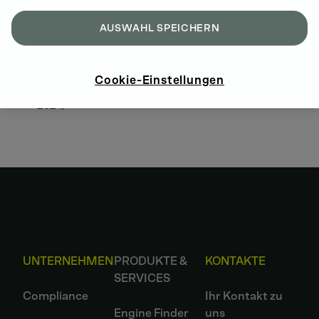
AUSWAHL SPEICHERN
Allgemeine Einkaufsbedingungen der DEUTZ AG
Cookie-Einstellungen
für Dienst- und Werkleistungen
(Stand: Februar
2024)
UNTERNEHMEN
PRODUKTE &
KONTAKTE
SERVICES
Compliance
Ihr Kontakt zu
Engine Finder
uns