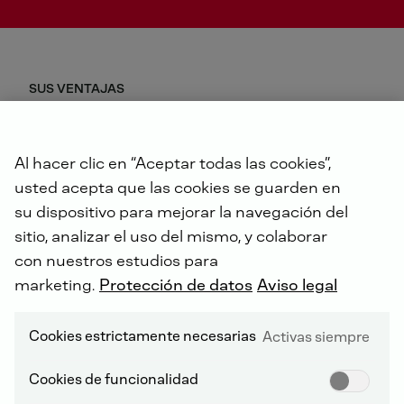
SUS VENTAJAS
Protección hasta 5 años o 10.000 horas de
funcionamiento
Al hacer clic en “Aceptar todas las cookies”,
cobertura del 100% de los costes de piezas de
usted acepta que las cookies se guarden en
repuesto y mano de obra
condiciones atractivas y flexibles
su dispositivo para mejorar la navegación del
disponible para todos los componentes, incluido el
sitio, analizar el uso del mismo, y colaborar
postratamiento de gases de escape
con nuestros estudios para
periodo de pedido ampliado de hasta 500 horas de
marketing.
Protección de datos
Aviso legal
funcionamiento en combinación con el primer
intervalo de mantenimiento
Cookies estrictamente necesarias
Activas siempre
CONDICIONES GENERALES
Cookies de funcionalidad
Todo el servicio y mantenimiento debe llevarse a
cabo de acuerdo con las instrucciones de