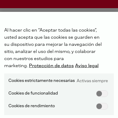
Los
motores
de
gasolina
y
gas
refrigerados
Al hacer clic en “Aceptar todas las cookies”,
por
agua
de
DEUTZ
combinan
el
máximo
usted acepta que las cookies se guarden en
rendimiento,
respeto
por
el
medio
su dispositivo para mejorar la navegación del
ambiente
y
versatilidad.
Basados
en
la
sitio, analizar el uso del mismo, y colaborar
exitosa
serie
2.2/2.9,
ofrecen
un
rendimiento
y
una
eficiencia
con nuestros estudios para
extraordinarios
para
aplicaciones
marketing.
Protección de datos
Aviso legal
industriales
exigentes.
Cookies estrictamente necesarias
Activas siempre
Cookies de funcionalidad
Cookies de rendimiento