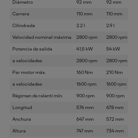
Diámetro
92 mm
92 mm
Carrera
110 mm
110 mm
Cilindrada
2.2 l
2.9 l
Velocidad nominal máxima
2800 rpm
2800 rpm
Potencia de salida
41,5 kW
54 kW
a velocidades
2800 rpm
2800 rpm
Par motor máx.
160 Nm
210 Nm
a velocidades
1600 rpm
1600 rpm
Régimen de ralentí mín.
900 rpm
900 rpm
Longitud
576 mm
678 mm
Anchura
647 mm
572 mm
Altura
747 mm
734 mm