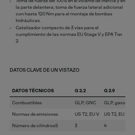
Toma de fuerza del 100% en el volante de inercia y en
la parte delantera; toma de fuerza lateral adicional
con hasta 120 Nm para el montaje de bombas
hidráulicas.
Catalizador compacto de 3 vías para el
cumplimiento de las normas EU Stage V y EPA Tier
2.
DATOS CLAVE DE UN VISTAZO
DATOS TÉCNICOS
G 2.2
G 2.9
Combustibles
GLP, GNC
GLP, gasolina,
Normas de emisiones
US T2, EU V
US T2, EU V
Número de cilindrosS
3
4