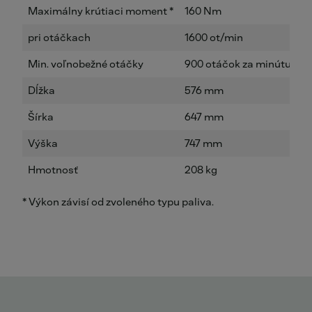
Maximálny krútiaci moment *
160 Nm
2
pri otáčkach
1600 ot/min
1
Min. voľnobežné otáčky
900 otáčok za minútu
9
Dĺžka
576 mm
6
Šírka
647 mm
5
Výška
747 mm
7
Hmotnosť
208 kg
2
* Výkon závisí od zvoleného typu paliva.