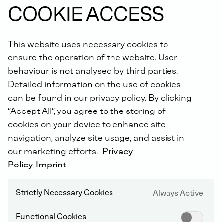
COOKIE ACCESS
This website uses necessary cookies to
Vodou
chladené
plynové
a
benzínové
ensure the operation of the website. User
motory
DEUTZ
spájajú
maximálny
výkon,
behaviour is not analysed by third parties.
šetrnosť
k
životnému
prostrediu
a
Detailed information on the use of cookies
všestrannosť.
Vychádzajú
z
úspešného
can be found in our privacy policy. By clicking
radu
2.2/2.9
a
ponúkajú
vynikajúci
výkon
a
účinnosť
pre
náročné
priemyselné
“Accept All”, you agree to the storing of
aplikácie.
cookies on your device to enhance site
navigation, analyze site usage, and assist in
our marketing efforts.
Privacy
Policy
Imprint
Strictly Necessary Cookies
Always Active
Functional Cookies