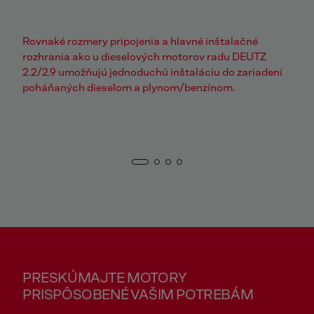
Rovnaké rozmery pripojenia a hlavné inštalačné
rozhrania ako u dieselových motorov radu DEUTZ
2.2/2.9 umožňujú jednoduchú inštaláciu do zariadení
poháňaných dieselom a plynom/benzínom.
PRESKÚMAJTE MOTORY
PRISPÔSOBENÉ VAŠIM POTREBÁM