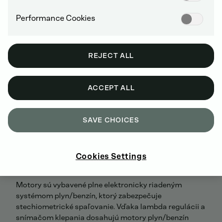
Performance Cookies
REJECT ALL
ACCEPT ALL
SAVE CHOICES
NOVÝ ŠTANDARD PRE NÁROČNÉ APLIKÁCIE
Cookies Settings
Motory sú vybavené plne elektronicky riadeným
systémom plyn/benzín, ktorý zabezpečuje
stechiometrické spaľovanie. Vďaka lambda regulácii a
snímačom klepania dosahujú motory plyn/benzín