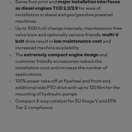
Same foot print and
major installation interfaces
as diesel engines TCD 2.2/2.9
for ease of
installation in diesel and gas/gasoline powered
machines.
Up to 1000 h oil change intervals, maintenance-free
valve train and optionally service-friendly
multi-V
belt
drive result in
low maintenance cost
and
increased machine availability.
The
extremely compact engine design
and
customer friendly accessories reduce the
installation cost and increase the number of
applications.
100% power take-off at flywheel and front end;
additional side PTO drive with up to 120 Nm for the
mounting of hydraulic pumps.
Compact 3-way catalyst for EU Stage V and EPA
Tier 2 compliance.