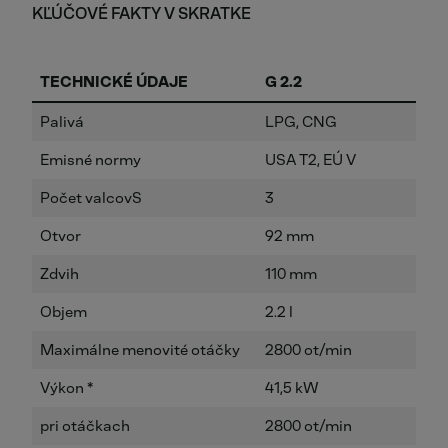
KĽÚČOVÉ FAKTY V SKRATKE
TECHNICKÉ ÚDAJE
G 2.2
G
Palivá
LPG, CNG
L
Emisné normy
USA T2, EÚ V
U
Počet valcovS
3
4
Otvor
92 mm
9
Zdvih
110 mm
1
Objem
2.2 l
2.
Maximálne menovité otáčky
2800 ot/min
2
Výkon *
41,5 kW
5
pri otáčkach
2800 ot/min
2