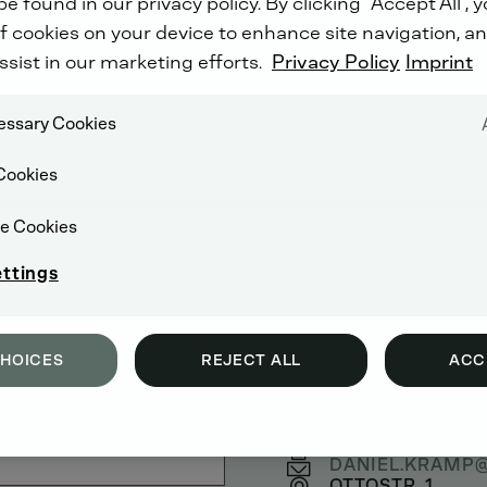
e found in our privacy policy. By clicking “Accept All”, 
f cookies on your device to enhance site navigation, an
ssist in our marketing efforts.
Privacy Policy
Imprint
cessary Cookies
Cookies
e Cookies
ettings
CHOICES
REJECT ALL
ACC
VÁŠ KONTAKT
+49 (0) 221 822 -
DANIEL.KRAMP
OTTOSTR. 1