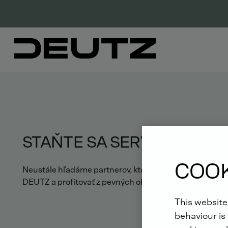
STAŇTE SA SERVISNÝM P
COOK
Neustále hľadáme partnerov, ktorí zdieľajú našu vášeň 
DEUTZ a profitovať z pevných obchodných základov?
This website
behaviour is 