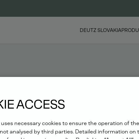
DEUTZ SLOVAKIA
PRODU
ARTNEROM SPOLOČNOSTI DE
IE ACCESS
pre kvalitu a služby! Chcete poskytovať svojim zákazníkom vyn
 uses necessary cookies to ensure the operation of the
not analysed by third parties. Detailed information on 