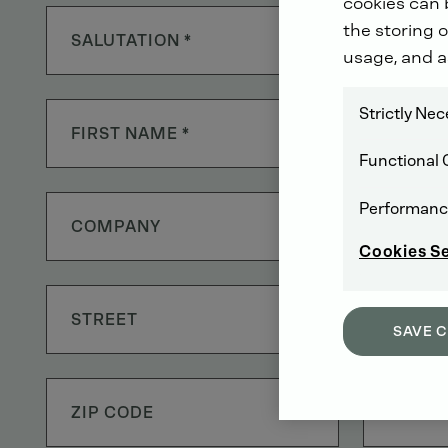
cookies can b
the storing o
SALUTATION *
usage, and a
Strictly Ne
Functional 
Performanc
Cookies S
SAVE 