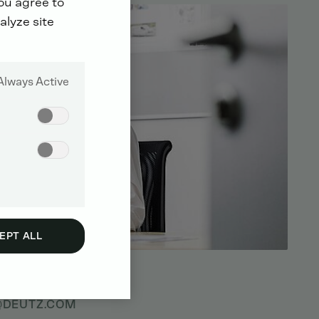
you agree to
alyze site
Always Active
EPT ALL
3545
DEUTZ
COM