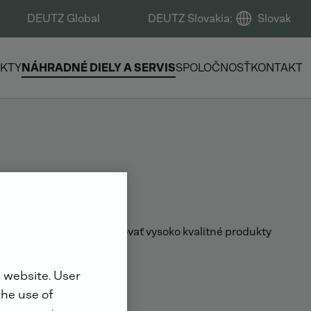
DEUTZ Global
DEUTZ Slovakia
:
Slovak
KTY
NÁHRADNÉ DIELY A SERVIS
SPOLOČNOSŤ
KONTAKT
UTZ
ikajúce služby, distribuovať vysoko kvalitné produkty
 website. User
the use of