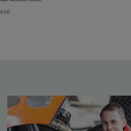
e tu!