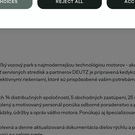
CHOICES
REJECT ALL
ACC
o veľký vozový park s najmodernejšou technológiou motorov - 
 servisných stredísk a partnerov DEUTZ je pripravená kedyk
fektívnymi riešeniami, ktoré sú prispôsobené vašim potrebám
ých 14 distribučných spoločností, 5 obchodných zastúpení, 25 
školený a motivovaný personál ponúka odborné poradenstvo a 
vádzky, údržby a opráv vášho motora. Ponúkajú aj špecializov
xná a denne aktualizovaná dokumentácia dielov rýchlu a pr
vajú na celom svete.