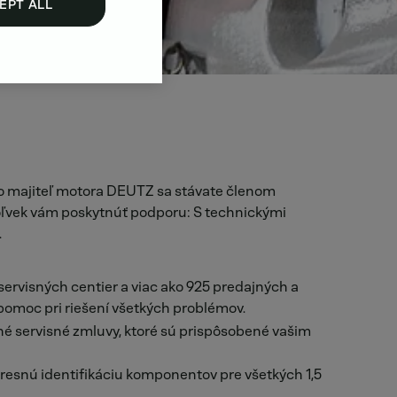
EPT ALL
ako majiteľ motora DEUTZ sa stávate členom
oľvek vám poskytnúť podporu: S technickými
.
servisných centier a viac ako 925 predajných a
pomoc pri riešení všetkých problémov.
ané servisné zmluvy, ktoré sú prispôsobené vašim
esnú identifikáciu komponentov pre všetkých 1,5