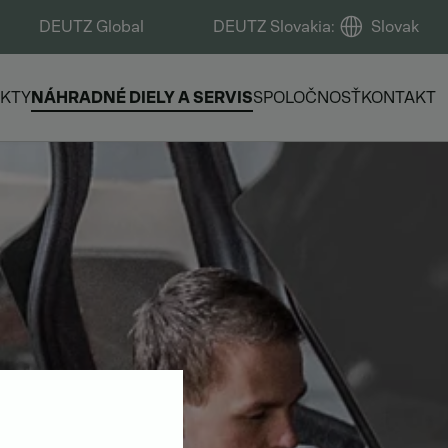
DEUTZ Global
DEUTZ Slovakia
:
Slovak
KTY
NÁHRADNÉ DIELY A SERVIS
SPOLOČNOSŤ
KONTAKT