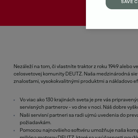
SAVE 
Nezáleží na tom, či vlastníte traktor z roku 1949 aleb
celosvetovej komunity DEUTZ. Naša medzinárodná sieť
znalosťami, vysokokvalitnými produktmi a nákladovo e
Vo viac ako 130 krajinách sveta je pre vás pripraven
servisných partnerov - vo dne v noci. Náš dobre vy
Naši servisní partneri sa radi ujmú uvedenia do pre
požiadavkám.
Pomocou najnovšieho softvéru umožňuje naša komple
milióna motorov DEUTZ, ktoré sa v súčasnosti použí