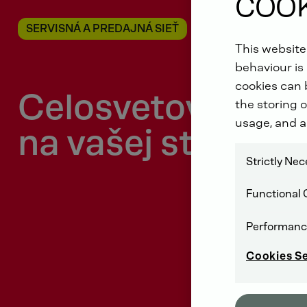
COOK
SERVISNÁ A PREDAJNÁ SIEŤ
This website
behaviour is 
cookies can b
Celosvetovo
the storing o
usage, and a
na vašej strane
Strictly Ne
Functional 
Performanc
Cookies S