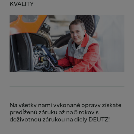
KVALITY
Na všetky nami vykonané opravy získate
predĺženú záruku až na 5 rokov s
doživotnou zárukou na diely DEUTZ!