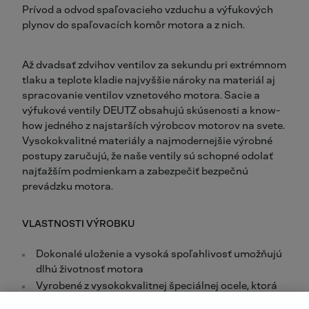
Prívod a odvod spaľovacieho vzduchu a výfukových
plynov do spaľovacích komôr motora a z nich.
Až dvadsať zdvihov ventilov za sekundu pri extrémnom
tlaku a teplote kladie najvyššie nároky na materiál aj
spracovanie ventilov vznetového motora. Sacie a
výfukové ventily DEUTZ obsahujú skúsenosti a know-
how jedného z najstarších výrobcov motorov na svete.
Vysokokvalitné materiály a najmodernejšie výrobné
postupy zaručujú, že naše ventily sú schopné odolať
najťažším podmienkam a zabezpečiť bezpečnú
prevádzku motora.
VLASTNOSTI VÝROBKU
Dokonalé uloženie a vysoká spoľahlivosť umožňujú
dlhú životnosť motora
Vyrobené z vysokokvalitnej špeciálnej ocele, ktorá
odoláva najnáročnejším podmienkam