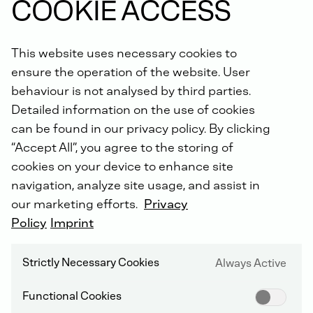
COOKIE ACCESS
Objednajte si teraz online.
This website uses necessary cookies to
Vedeli ste, že: Na všetky nami vykonané opravy získate
ensure the operation of the website. User
predĺženú záruku až na 5 rokov s
doživotnou zárukou
na diely DEUTZ
!
behaviour is not analysed by third parties.
Detailed information on the use of cookies
can be found in our privacy policy. By clicking
“Accept All”, you agree to the storing of
cookies on your device to enhance site
navigation, analyze site usage, and assist in
our marketing efforts.
Privacy
DEUTZ SERVIS PO CELOM SVETE
Policy
Imprint
Strictly Necessary Cookies
Always Active
Functional Cookies