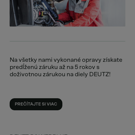
Na všetky nami vykonané opravy získate
predĺženú záruku až na 5 rokov s
doživotnou zárukou na diely DEUTZ!
PREČÍTAJTE SI VIAC