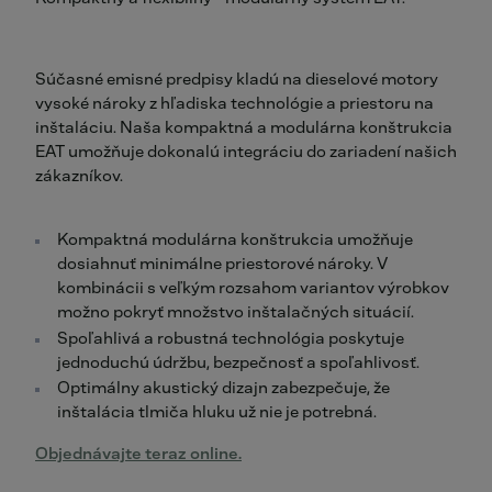
Súčasné emisné predpisy kladú na dieselové motory
vysoké nároky z hľadiska technológie a priestoru na
inštaláciu. Naša kompaktná a modulárna konštrukcia
EAT umožňuje dokonalú integráciu do zariadení našich
zákazníkov.
Kompaktná modulárna konštrukcia umožňuje
dosiahnuť minimálne priestorové nároky. V
kombinácii s veľkým rozsahom variantov výrobkov
možno pokryť množstvo inštalačných situácií.
Spoľahlivá a robustná technológia poskytuje
jednoduchú údržbu, bezpečnosť a spoľahlivosť.
Optimálny akustický dizajn zabezpečuje, že
inštalácia tlmiča hluku už nie je potrebná.
Objednávajte teraz online.