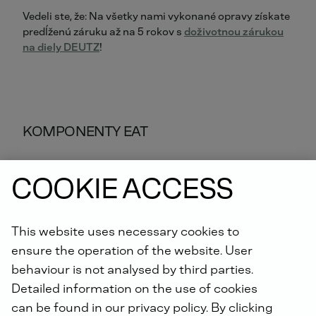
Vedeli ste, že: Na všetky nami vykonané opravy získate
predĺženú záruku až na 5 rokov s
doživotnou zárukou
na diely DEUTZ
!
KOMPONENTY EAT
COOKIE ACCESS
This website uses necessary cookies to
ensure the operation of the website. User
behaviour is not analysed by third parties.
Detailed information on the use of cookies
can be found in our privacy policy. By clicking