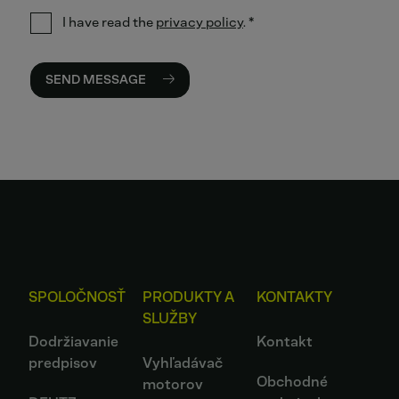
I have read the
privacy policy
.
*
SEND MESSAGE
SPOLOČNOSŤ
PRODUKTY A
KONTAKTY
SLUŽBY
Dodržiavanie
Kontakt
predpisov
Vyhľadávač
Obchodné
motorov