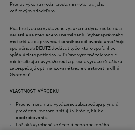
Prenos výkonu medzi piestami motora a jeho
vačkovým hriadeľom.
Piestne tyče sú vystavené vysokému dynamickému a
neustále sa meniacemu namáhaniu. Výber správneho
materiálu so správnou technikou odlievania umožňuje
spoločnosti DEUTZ dodávať tyče, ktoré spoľahlivo
spĺňajú tieto požiadavky. Prísne výrobné tolerancie
minimalizujú nevyváženosť a presne vyrobené ložiská
zabezpečujú optimalizované trecie vlastnosti a dlhú
životnosť.
VLASTNOSTI VÝROBKU
Presné merania a vyváženie zabezpečujú plynulú
prevádzku motora, znižujú vibrácie, hluk a
opotrebovanie.
Ložiská vyrobené zo špeciálneho spekaného
materiálu zabezpečujú minimálne trenie a