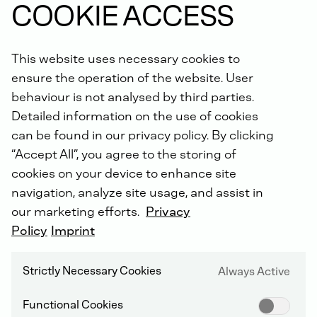
COOKIE ACCESS
vynikajúcu funkciu bezpečného chodu, čím zvyšujú
životnosť a spoľahlivosť motora.
Objednávajte teraz online.
This website uses necessary cookies to
ensure the operation of the website. User
Vedeli ste, že: Na všetky nami vykonané opravy získate
behaviour is not analysed by third parties.
predĺženú záruku až na 5 rokov s
doživotnou zárukou
Detailed information on the use of cookies
na diely DEUTZ
!
can be found in our privacy policy. By clicking
“Accept All”, you agree to the storing of
cookies on your device to enhance site
navigation, analyze site usage, and assist in
our marketing efforts.
Privacy
Policy
Imprint
DEUTZ SERVIS PO CELOM SVETE
Strictly Necessary Cookies
Always Active
Functional Cookies