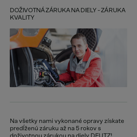
DOŽIVOTNÁ ZÁRUKA NA DIELY - ZÁRUKA
KVALITY
Na všetky nami vykonané opravy získate
predĺženú záruku až na 5 rokov s
doživotnou zárukou na diely DEUTZ!