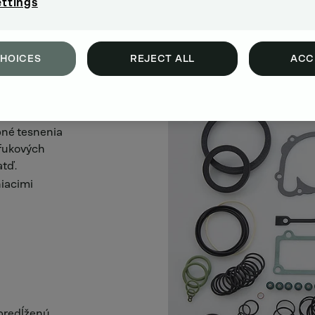
ettings
CHOICES
REJECT ALL
ACC
bné tesnenia
ýfukových
atď.
niacimi
 predĺženú