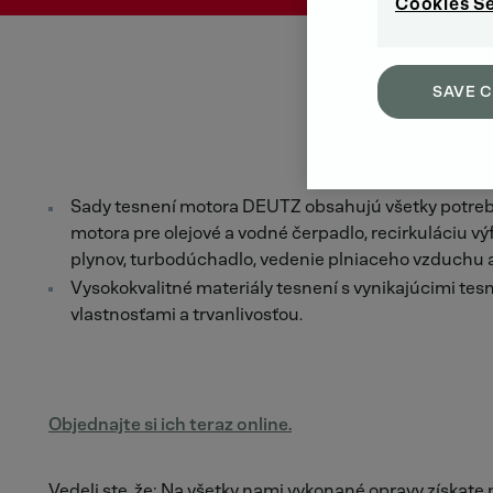
Cookies S
SAVE 
Sady tesnení motora DEUTZ obsahujú všetky potre
motora pre olejové a vodné čerpadlo, recirkuláciu v
plynov, turbodúchadlo, vedenie plniaceho vzduchu 
Vysokokvalitné materiály tesnení s vynikajúcimi tes
vlastnosťami a trvanlivosťou.
Objednajte si ich teraz online.
Vedeli ste, že: Na všetky nami vykonané opravy získate