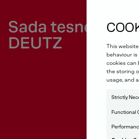
Sada tesnení mo
COOK
DEUTZ
This website
behaviour is 
cookies can b
the storing o
usage, and a
Strictly Ne
Functional 
Performanc