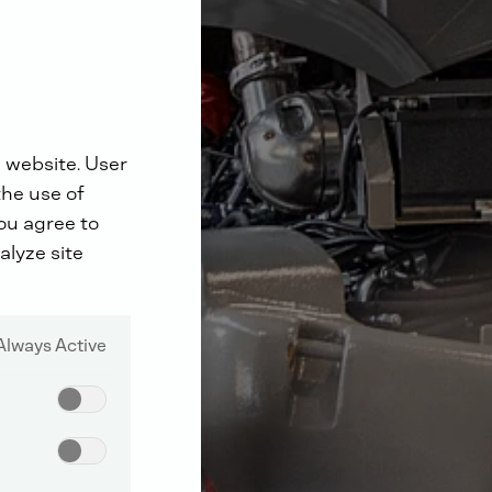
 website. User
the use of
you agree to
alyze site
Always Active