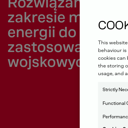
Rozwiązania w
zakresie mobilnoś
COOK
energii do
zastosowań
This website
behaviour is 
wojskowych
cookies can b
the storing o
usage, and a
Strictly Ne
Functional 
Performanc