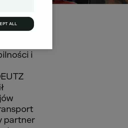
EPT ALL
i
ilności
i
DEUTZ
ił
jów
ransport
y
partner