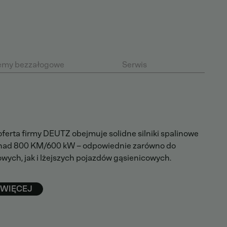
emy bezzałogowe
Serwis
erta firmy DEUTZ obejmuje solidne silniki spalinowe
nad 800 KM/600 kW – odpowiednie zarówno do
wych, jak i lżejszych pojazdów gąsienicowych.
 WIĘCEJ