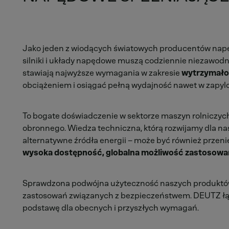
Jako jeden z wiodących światowych producentów nap
silniki i układy napędowe muszą codziennie niezawodni
stawiają najwyższe wymagania w zakresie
wytrzymałośc
obciążeniem i osiągać pełną wydajność nawet w zapyl
To bogate doświadczenie w sektorze maszyn rolniczy
obronnego. Wiedza techniczna, którą rozwijamy dla n
alternatywne źródła energii – może być również przen
wysoka dostępność, globalna możliwość zastosowani
Sprawdzona podwójna użyteczność naszych produktów 
zastosowań związanych z bezpieczeństwem. DEUTZ łąc
podstawę dla obecnych i przyszłych wymagań.