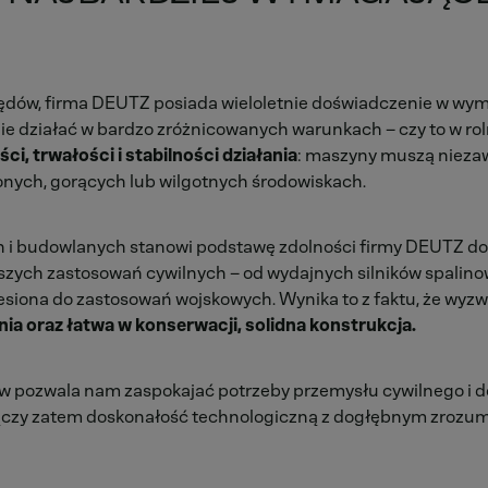
ędów, firma DEUTZ posiada wieloletnie doświadczenie w w
e działać w bardzo zróżnicowanych warunkach – czy to w roln
i, trwałości i stabilności działania
: maszyny muszą niezaw
onych, gorących lub wilgotnych środowiskach.
ch i budowlanych stanowi podstawę zdolności firmy DEUTZ d
aszych zastosowań cywilnych – od wydajnych silników spali
iesiona do zastosowań wojskowych. Wynika to z faktu, że wyz
a oraz łatwa w konserwacji, solidna konstrukcja.
pozwala nam zaspokajać potrzeby przemysłu cywilnego i do
zy zatem doskonałość technologiczną z dogłębnym zrozumi