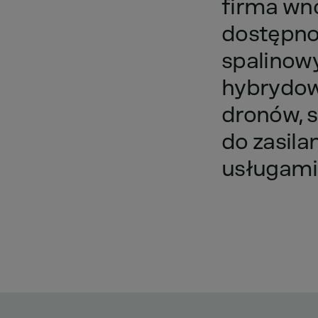
firma
wn
dostępn
spalinow
hybrydo
dronów,
s
do
zasila
usługami