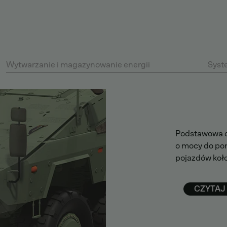
Wytwarzanie i magazynowanie energii
Syst
Podstawowa of
o mocy do po
pojazdów koło
CZYTAJ