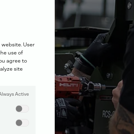
 website. User
the use of
you agree to
alyze site
Always Active