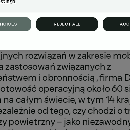
ettings
CHOICES
REJECT ALL
ACC
tawca
solidnych,
niezawodnych
jnych
rozwiązań
w
zakresie
mob
a
zastosowań
związanych
z
zeństwem
i
obronnością
,
firma
gotowość
operacyjną
około
60
s
h
na
całym
świecie,
w
tym
14
kra
ezależnie
od
tego,
czy
chodzi
o
t
zy
powietrzny
–
jako
niezawodn