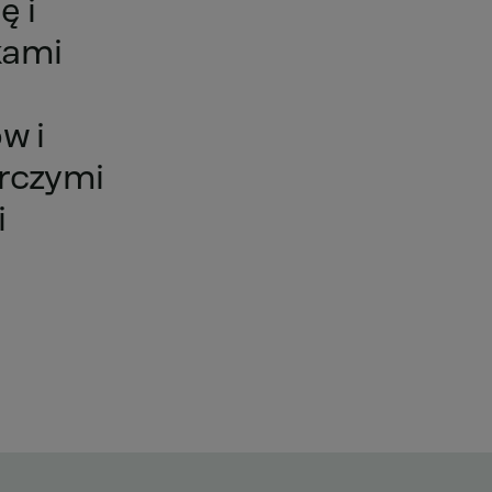
ję
i
ikami
ów
i
rczymi
i