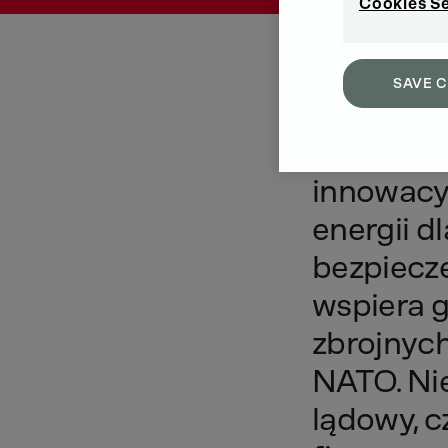
Cookies S
SAVE 
Jako
dos
innowacy
energii
dl
bezpiec
wspiera
zbrojnyc
NATO.
Ni
lądowy,
c