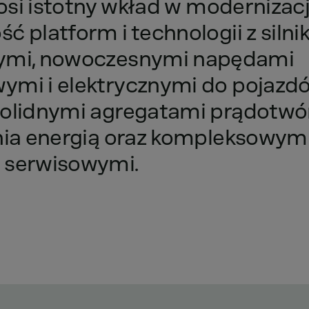
osi
istotny
wkład
w
modernizac
ość
platform
i
technologii
z
siln
ymi,
nowoczesnymi
napędami
wymi
i
elektrycznymi
do
pojazd
olidnymi
agregatami
prądotwó
nia
energią
oraz
kompleksowym
serwisowymi.