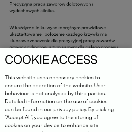
Precyzyjna praca zaworów dolotowych i
wydechowych silnika.
W każdym silniku wysokoprężnym prawidłowe
ukształtowanie i położenie każdego krzywki ma
kluczowe znaczenie dla precyzyjnej pracy zaworów
głowicy cylindrów, a tym samym dla całego procesu
spalania w silniku. Wałki rozrządu DEUTZ zapewniają
COOKIE ACCESS
optymalne spalanie, co pozwala zmniejszyć zużycie
paliwa i zużycie elementów – zapewniając płynną
pracę i ekonomiczną wydajność silnika.
This website uses necessary cookies to
ensure the operation of the website. User
CECHY PRODUKTU
behaviour is not analysed by third parties.
Detailed information on the use of cookies
Idealna geometria krzywki zapewnia optymalne
spalanie
can be found in our privacy policy. By clicking
Specjalne hartowane powierzchnie robocze
“Accept All”, you agree to the storing of
zapewniają długą żywotność i wysoką
cookies on your device to enhance site
niezawodność