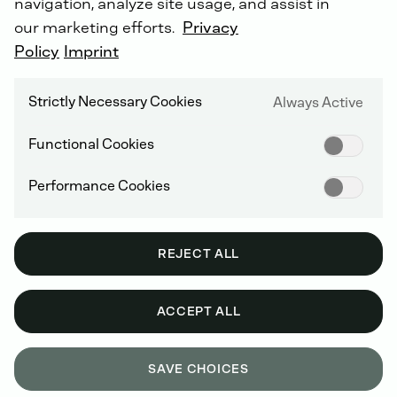
navigation, analyze site usage, and assist in
Zamów online już teraz.
our marketing efforts.
Privacy
Policy
Imprint
Czy wiesz, że: Na wszystkie naprawy wykonywane
przez nas otrzymujesz przedłużoną gwarancję do 5 lat
Strictly Necessary Cookies
Always Active
w ramach
dożywotniej gwarancji na części DEUTZ
!
Functional Cookies
Performance Cookies
REJECT ALL
SERWIS DEUTZ NA CAŁYM ŚWIECIE
ACCEPT ALL
SAVE CHOICES