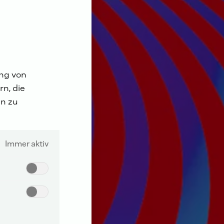
ung von
n, die
n zu
Immer aktiv