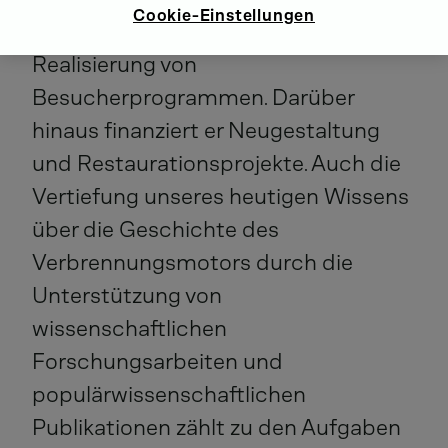
Cookie-Einstellungen
Publikum, beispielsweise durch die
Realisierung von
Besucherprogrammen. Darüber
hinaus finanziert er Neugestaltung
und Restaurationsprojekte. Auch die
Vertiefung unseres heutigen Wissens
über die Geschichte des
Verbrennungsmotors durch die
Unterstützung von
wissenschaftlichen
Forschungsarbeiten und
populärwissenschaftlichen
Publikationen zählt zu den Aufgaben