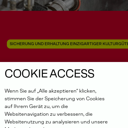
SICHERUNG UND ERHALTUNG EINZIGARTIGER KULTURGÜT
COOKIE ACCESS
„Freunde der
Motorensammlung
Wenn Sie auf „Alle akzeptieren“ klicken,
DEUTZ e.V.“
stimmen Sie der Speicherung von Cookies
auf Ihrem Gerät zu, um die
Websitenavigation zu verbessern, die
Websitenutzung zu analysieren und unsere