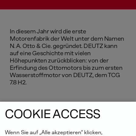
In
diesem
Jahr
wird
die
erste
Motorenfabrik
der
Welt
unter
dem
Namen
N.
A.
Otto
&
Cie.
gegründet.
DEUTZ
kann
auf
eine
Geschichte
mit
vielen
Höhepunkten
zurückblicken:
von
der
Erfindung
des
Ottomotors
bis
zum
ersten
Wasserstoffmotor
von
DEUTZ,
dem
TCG
7.8
H2.
COOKIE ACCESS
Wenn Sie auf „Alle akzeptieren“ klicken,