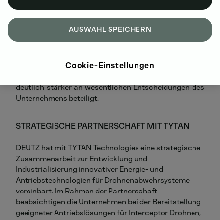
Mit der neuen Organisationsstruktur wird DEUTZ in
Zukunft anders geführt. Der Vorstand wird bei der
AUSWAHL SPEICHERN
Führung des Unternehmens durch ein erweitertes,
international aufgestelltes Executive Team
unterstützt, das neben dem Vorstand die Leiter der
Cookie-Einstellungen
fünf Business Units umfasst. Damit werden die
Geschäfte und zentrale Unternehmensfunktionen
deutlich stärker an wesentlichen Entscheidungen des
Unternehmens beteiligt.
STRATEGISCHE PARTNERSCHAFT MIT TYTAN
DEUTZ hat mit TYTAN Technologies eine strategische
Zusammenarbeit zur Entwicklung und
Industrialisierung innovativer Energie- und
Antriebstechnologien für Drohnenabwehrsysteme
vereinbart.
Im Rahmen der Partnerschaft
beabsichtigen die Unternehmen bei der Bereitstellung
geeigneter Antriebslösungen für Interceptor Drohnen,