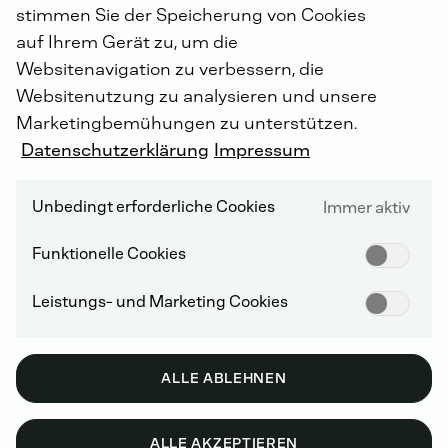
MEILENSTEINE
stimmen Sie der Speicherung von Cookies
auf Ihrem Gerät zu, um die
Websitenavigation zu verbessern, die
2026
Websitenutzung zu analysieren und unsere
Marketingbemühungen zu unterstützen.
Datenschutzerklärung
Impressum
NEUE ORGANISATIONSSTRUKTUR: BUSINESS
UNITS
Unbedingt erforderliche Cookies
Immer aktiv
DEUTZ hat zum 1. Januar 2026 eine neue
Organisationsstruktur mit fünf eigenständigen
Funktionelle Cookies
Geschäftsbereichen („Business Units“) eingeführt.
Durch die Erschließung neuer Märkte – wie der
Leistungs- und Marketing Cookies
Energiebereich oder das Defense-Geschäft –
unterscheiden sich die Anforderungen der einzelnen
DEUTZ-Geschäfte zunehmend. Hier setzt die neue
Struktur an, die der Vorstand in enger Abstimmung mit
ALLE ABLEHNEN
Aufsichtsrat und Mitbestimmung entwickelt und
vorbereitet hat.
ALLE AKZEPTIEREN