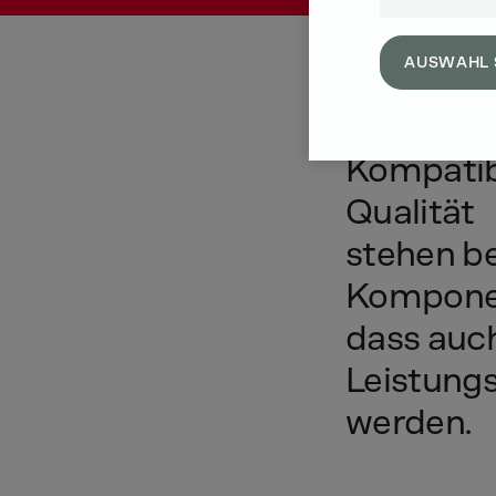
AUSWAHL 
Kompatibi
Qualität
stehen
be
Kompone
dass
auc
Leistungs
werden.