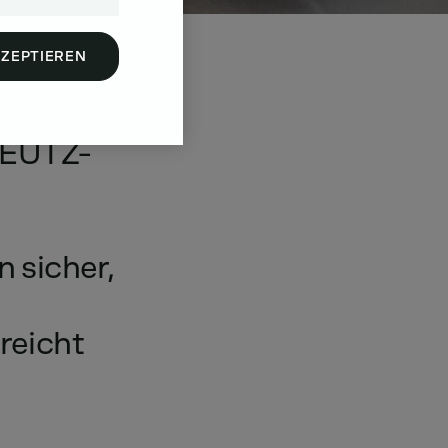
KZEPTIEREN
EUTZ-
en
sicher,
reicht