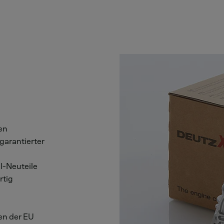
en
garantierter
l-Neuteile
rtig
en der EU