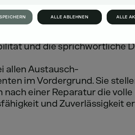
SPEICHERN
ALLE ABLEHNEN
ALLE A
lität
und
die
sprichwörtliche
D
i
allen
Austausch-
nten
im
Vordergrund.
Sie
stell
h
nach
einer
Reparatur
die
volle
fähigkeit
und
Zuverlässigkeit
er