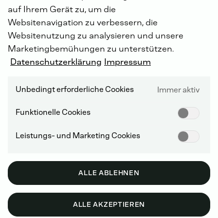
auf Ihrem Gerät zu, um die
Websitenavigation zu verbessern, die
Websitenutzung zu analysieren und unsere
Marketingbemühungen zu unterstützen.
Datenschutzerklärung
Impressum
Unbedingt erforderliche Cookies
Immer aktiv
Mit den DEUTZ Lifecycle Solutions
Funktionelle Cookies
profitieren Sie von zeitwertgerechten,
Leistungs- und Marketing Cookies
wirtschaftlichen Lösungen für jeden
Bedarf und das über die gesamte
Nutzungs- bzw. Lebensdauer Ihres
Antriebsystems. Vom flexibel
ALLE ABLEHNEN
konfigurierbaren Reparaturkit bis zur
kompletten Remotorisierung.
ALLE AKZEPTIEREN