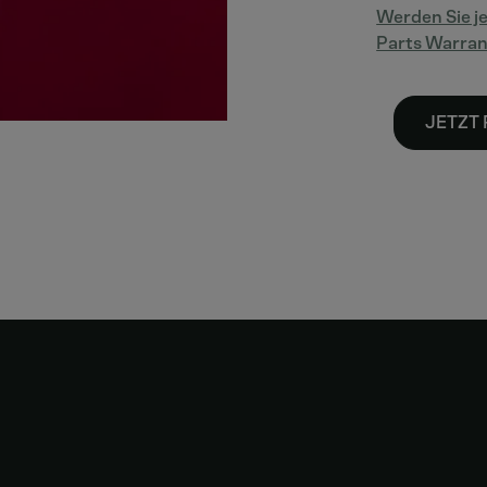
Werden Sie je
Parts Warra
JETZT 