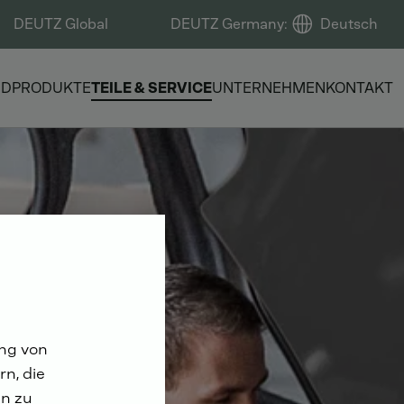
DEUTZ Global
DEUTZ Germany
:
Deutsch
ND
PRODUKTE
TEILE & SERVICE
UNTERNEHMEN
KONTAKT
ung von
n, die
n zu