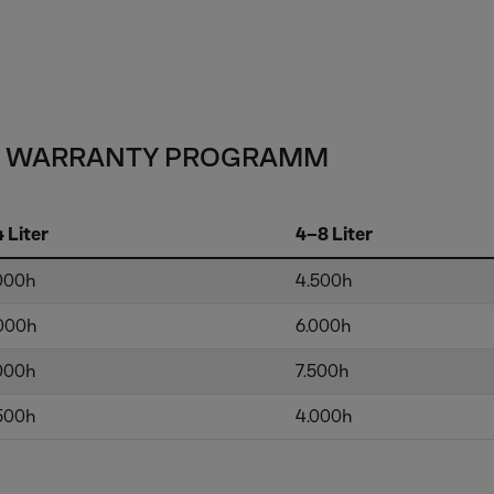
NE WARRANTY PROGRAMM
4 Liter
4–8 Liter
000h
4.500h
000h
6.000h
000h
7.500h
500h
4.000h