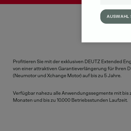
AUSWAHL 
Profitieren Sie mit der exklusiven DEUTZ Extended En
von einer attraktiven Garantieverlängerung für Ihren
(Neumotor und Xchange Motor) auf bis zu 5 Jahre.
Verfügbar nahezu alle Anwendungssegmente mit bis 
Monaten und bis zu 10.000 Betriebsstunden Laufzeit.