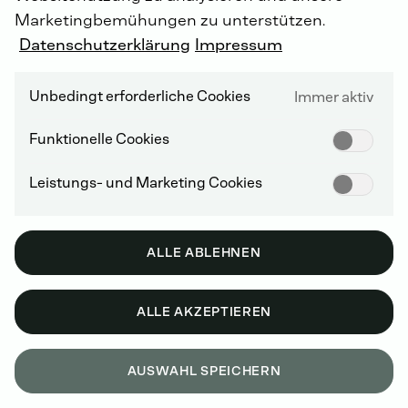
Marketingbemühungen zu unterstützen.
Datenschutzerklärung
Impressum
Wasserstoff
ist
ein
natürlich
Unbedingt erforderliche Cookies
Immer aktiv
vorkommendes
chemisches
Element
und
ein
entscheidender
Baustein
für
eine
Funktionelle Cookies
klimafreundliche
Energieversorgung
der
Zukunft.
Leistungs- und Marketing Cookies
ALLE ABLEHNEN
ALLE AKZEPTIEREN
DIE TECHNOLOGIE VON MORGEN WIRKT
SICH SCHON HEUTE AUS
AUSWAHL SPEICHERN