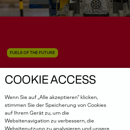
FUELS OF THE FUTURE
COOKIE ACCESS
Wasserstoff -
Eine
saubere Energiequelle
Wenn Sie auf „Alle akzeptieren“ klicken,
stimmen Sie der Speicherung von Cookies
auf Ihrem Gerät zu, um die
Websitenavigation zu verbessern, die
Websitenutzung zu analysieren und unsere