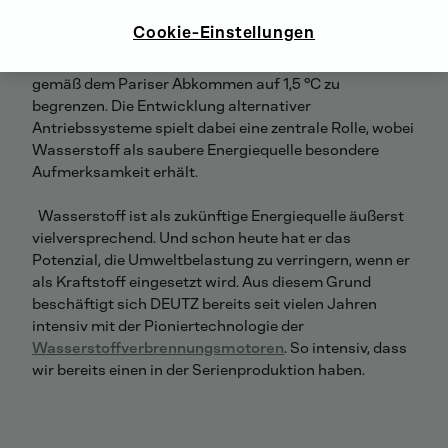
Angesichts der globalen Klimakrise ergreifen Länder
Cookie-Einstellungen
weltweit weitreichende Maßnahmen, um ihre
Klimaziele zu erreichen und die globale Erwärmung
gemäß dem Pariser Abkommen auf 1,5 °C zu
begrenzen. Die Entwicklung alternativer
Antriebssysteme spielt dabei eine zentrale Rolle, wobei
Wasserstoff als saubere Energiequelle besondere
Aufmerksamkeit erhält.
Wasserstoff ist als zukünftige Energiequelle äußerst
vielversprechend. Und schon heute hat er das
Potenzial, die Umweltbelastung zu verringern, wenn er
als Kraftstoff eingesetzt wird. Aus diesem Grund
beschäftigt sich DEUTZ bereits seit vielen Jahren
intensiv mit der Pioniertechnologie der
Wasserstoffverbrennungsmotoren
. So intensiv, dass
wir bereits einen in der Serienproduktion haben.