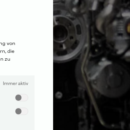
ung von
n, die
n zu
Immer aktiv