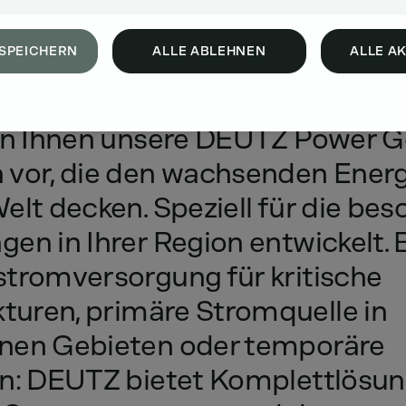
SPEICHERN
ALLE ABLEHNEN
ALLE A
en
Ihnen
unsere
DEUTZ
Power
G
n
vor,
die
den
wachsenden
Energ
elt
decken.
Speziell
für
die
bes
ngen
in
Ihrer
Region
entwickelt.
stromversorgung
für
kritische
kturen,
primäre
Stromquelle
in
nen
Gebieten
oder
temporäre
n:
DEUTZ
bietet
Komplettlösu