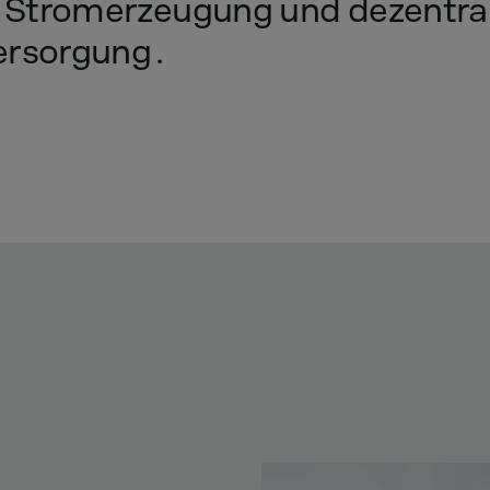
Stromerzeugung
und
dezentra
ersorgung
.