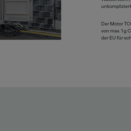
unkompliziert
Der Motor TC
von max. 1 g 
der EU für sc