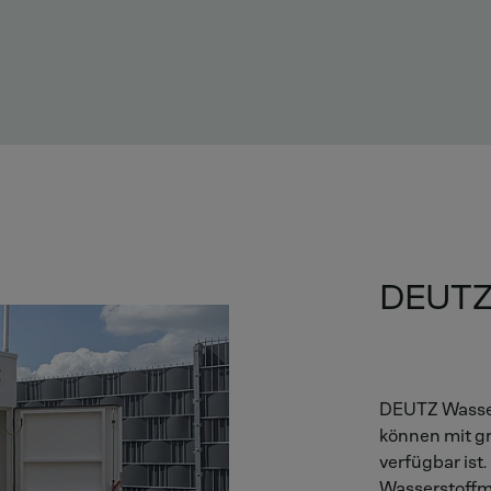
DEUTZ
DEUTZ Wasser
können mit g
verfügbar ist
Wasserstoffmo