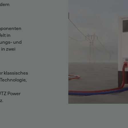
e dem
omponenten
lt in
gungs- und
in zwei
r klassisches
Technologie,
UTZ Power
z.