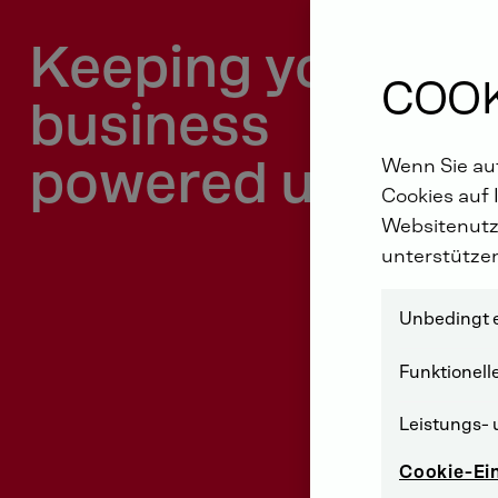
Keeping your
COOK
business
powered up
Wenn Sie auf
Cookies auf 
Websitenutz
unterstütze
Unbedingt e
Funktionell
Leistungs- 
Cookie-Ei