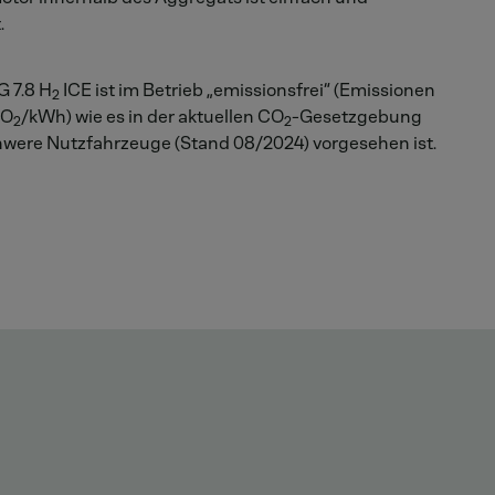
.
G 7.8 H
ICE ist im Betrieb „emissionsfrei“ (Emissionen
2
CO
/kWh) wie es in der aktuellen CO
-Gesetzgebung
2
2
hwere Nutzfahrzeuge (Stand 08/2024) vorgesehen ist.